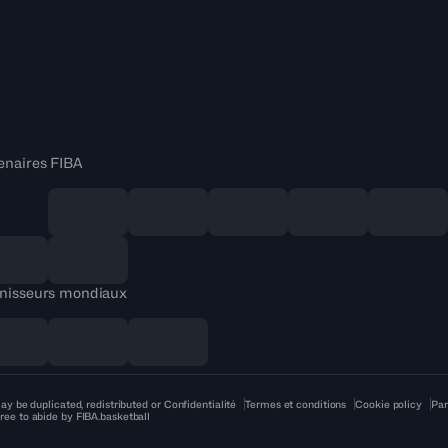
enaires FIBA
nisseurs mondiaux
ay be duplicated, redistributed or
Confidentialité
Termes et conditions
Cookie policy
Par
ree to abide by FIBA.basketball