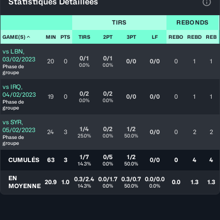
Statistiques Détaillées
Voir
TIRS
REBONDS
GAME(S)
MIN
PTS
TIRS
2PT
3PT
LF
REBO
REBD
REB
vs
LBN
,
0/1
0/1
03/02/2023
20
0
0/0
0/0
0
1
1
0.0%
0.0%
Phase de
groupe
vs
IRQ
,
0/2
0/2
04/02/2023
19
0
0/0
0/0
0
1
1
0.0%
0.0%
Phase de
groupe
vs
SYR
,
1/4
0/2
1/2
05/02/2023
24
3
0/0
0
2
2
25.0%
0.0%
50.0%
Phase de
groupe
1/7
0/5
1/2
CUMULÉS
63
3
0/0
0
4
4
14.3%
0.0%
50.0%
EN
0.3/2.4
0.0/1.7
0.3/0.7
0.0/0.0
20.9
1.0
0.0
1.3
1.3
MOYENNE
14.3%
0.0%
50.0%
0.0%