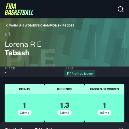
WABA U16 WOMEN’S CHAMPIONSHIPS 2023
1
#
Lorena R E
PLE
Tabash
PLACE
LIENS
-
Profil du joueur
POINTS
REBONDS
PASSES DÉCISIVES
1
1.3
1
32ème
32ème
16ème