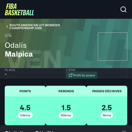
SOUTH AMERICAN U17 WOMEN'S
CHAMPIONSHIP 2005
4
#
Odalis
VEN
Malpica
PLACE
LIENS
-
Profil du joueur
POINTS
REBONDS
PASSES DÉCISIVES
4.5
1.5
2.5
46ème
60ème
9ème