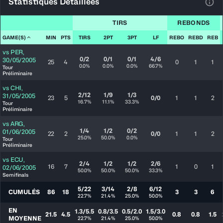
Statistiques Détaillées
Voir
TIRS
REBONDS
GAME(S)
MIN
PTS
TIRS
2PT
3PT
LF
REBO
REBD
REB
vs
PER
,
0/2
0/1
0/1
4/6
30/05/2005
25
4
0
1
1
0.0%
0.0%
0.0%
66.7%
Tour
Préliminaire
vs
CHI
,
2/12
1/9
1/3
31/05/2005
23
5
0/0
1
1
2
16.7%
11.1%
33.3%
Tour
Préliminaire
vs
ARG
,
1/4
1/2
0/2
01/06/2005
22
2
0/0
1
1
2
25.0%
50.0%
0.0%
Tour
Préliminaire
vs
ECU
,
2/4
1/2
1/2
2/6
16
7
1
0
1
02/06/2005
50.0%
50.0%
50.0%
33.3%
Semifinals
5/22
3/14
2/8
6/12
CUMULÉS
86
18
3
3
6
22.7%
21.4%
25.0%
50.0%
EN
1.3/5.5
0.8/3.5
0.5/2.0
1.5/3.0
21.5
4.5
0.8
0.8
1.5
MOYENNE
22.7%
21.4%
25.0%
50.0%