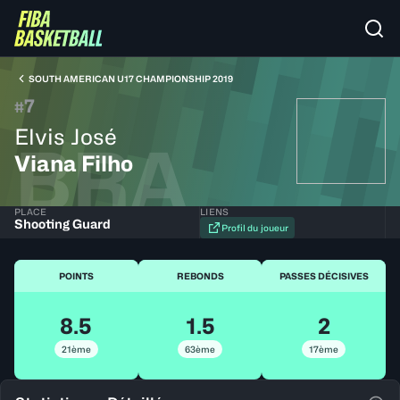
SOUTH AMERICAN U17 CHAMPIONSHIP 2019
7
#
Elvis José
BRA
Viana Filho
PLACE
LIENS
Shooting Guard
Profil du joueur
POINTS
REBONDS
PASSES DÉCISIVES
8.5
1.5
2
21ème
63ème
17ème