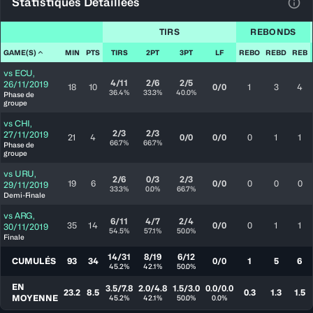
Statistiques Détaillées
Voir
TIRS
REBONDS
GAME(S)
MIN
PTS
TIRS
2PT
3PT
LF
REBO
REBD
REB
vs
ECU
,
4/11
2/6
2/5
26/11/2019
18
10
0/0
1
3
4
36.4%
33.3%
40.0%
Phase de
groupe
vs
CHI
,
2/3
2/3
27/11/2019
21
4
0/0
0/0
0
1
1
66.7%
66.7%
Phase de
groupe
vs
URU
,
2/6
0/3
2/3
19
6
0/0
0
0
0
29/11/2019
33.3%
0.0%
66.7%
Demi-Finale
vs
ARG
,
6/11
4/7
2/4
35
14
0/0
0
1
1
30/11/2019
54.5%
57.1%
50.0%
Finale
14/31
8/19
6/12
CUMULÉS
93
34
0/0
1
5
6
45.2%
42.1%
50.0%
EN
3.5/7.8
2.0/4.8
1.5/3.0
0.0/0.0
23.2
8.5
0.3
1.3
1.5
MOYENNE
45.2%
42.1%
50.0%
0.0%