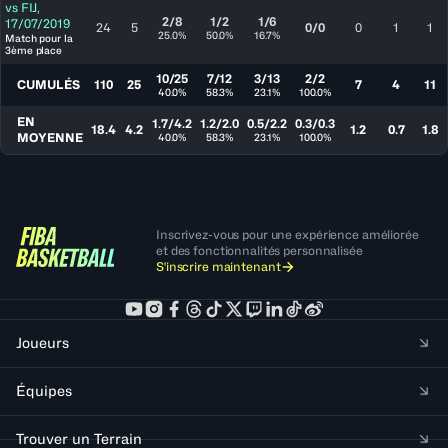
vs
FIJ
,
2/8
1/2
1/6
17/07/2019
24
5
0/0
0
1
1
25.0%
50.0%
16.7%
Match pour la
3ème place
10/25
7/12
3/13
2/2
CUMULÉS
110
25
7
4
11
40.0%
58.3%
23.1%
100.0%
EN
1.7/4.2
1.2/2.0
0.5/2.2
0.3/0.3
18.4
4.2
1.2
0.7
1.8
MOYENNE
40.0%
58.3%
23.1%
100.0%
Inscrivez-vous pour une expérience améliorée
et des fonctionnalités personnalisée
S'inscrire maintenant
Joueurs
Équipes
Trouver un Terrain