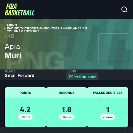
MEN'S
PACIFIC/MICRONESIAN/POLYNESIAN/MELANESIAN
TOURNAMENTS 2019
15
#
Apia
PNG
Muri
PLACE
LIENS
Small Forward
Profil du joueur
POINTS
REBONDS
PASSES DÉCISIVES
4.2
1.8
1
53ème
60ème
28ème