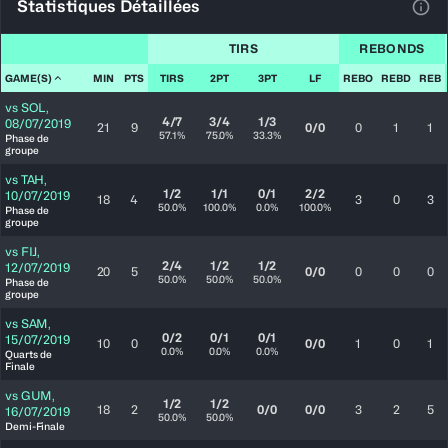
Statistiques Détaillées
Voir
TIRS
REBONDS
GAME(S)
MIN
PTS
TIRS
2PT
3PT
LF
REBO
REBD
REB
vs
SOL
,
4/7
3/4
1/3
08/07/2019
21
9
0/0
0
1
1
57.1%
75.0%
33.3%
Phase de
groupe
vs
TAH
,
1/2
1/1
0/1
2/2
10/07/2019
18
4
3
0
3
50.0%
100.0%
0.0%
100.0%
Phase de
groupe
vs
FIJ
,
2/4
1/2
1/2
12/07/2019
20
5
0/0
0
0
0
50.0%
50.0%
50.0%
Phase de
groupe
vs
SAM
,
0/2
0/1
0/1
15/07/2019
10
0
0/0
1
0
1
0.0%
0.0%
0.0%
Quarts de
Finale
vs
GUM
,
1/2
1/2
18
2
0/0
0/0
3
2
5
16/07/2019
50.0%
50.0%
Demi-Finale