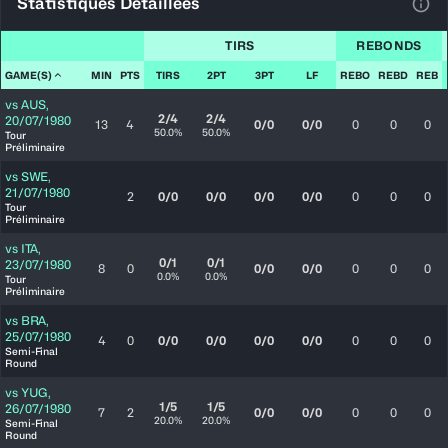
Statistiques Détaillées
Voir
TIRS
REBONDS
GAME(S)
MIN
PTS
TIRS
2PT
3PT
LF
REBO
REBD
REB
vs
AUS
,
2/4
2/4
20/07/1980
13
4
0/0
0/0
0
0
0
50.0%
50.0%
Tour
Préliminaire
vs
SWE
,
21/07/1980
2
0/0
0/0
0/0
0/0
0
0
0
Tour
Préliminaire
vs
ITA
,
0/1
0/1
23/07/1980
8
0
0/0
0/0
0
0
0
0.0%
0.0%
Tour
Préliminaire
vs
BRA
,
25/07/1980
4
0
0/0
0/0
0/0
0/0
0
0
0
Semi-Final
Round
vs
YUG
,
1/5
1/5
26/07/1980
7
2
0/0
0/0
0
0
0
20.0%
20.0%
Semi-Final
Round