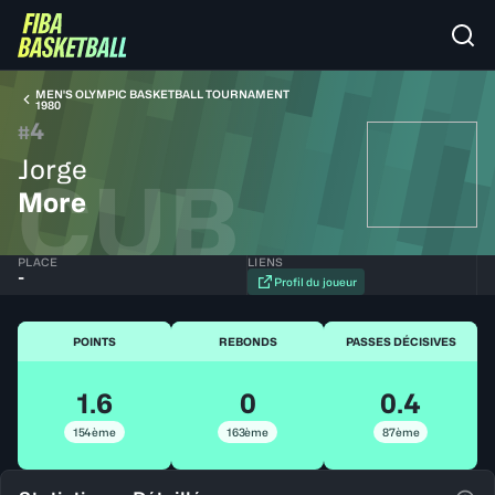
MEN'S OLYMPIC BASKETBALL TOURNAMENT
1980
4
#
Jorge
CUB
More
PLACE
LIENS
-
Profil du joueur
POINTS
REBONDS
PASSES DÉCISIVES
1.6
0
0.4
154ème
163ème
87ème