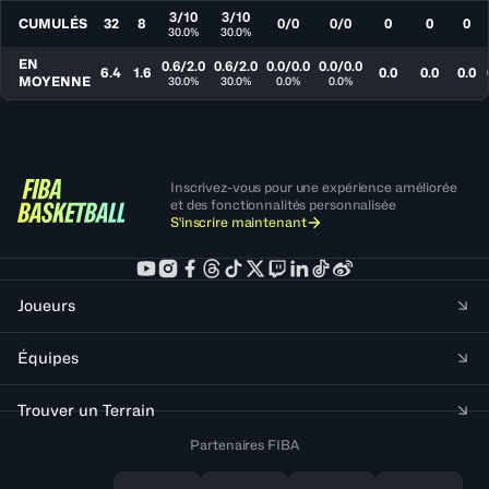
3/10
3/10
CUMULÉS
32
8
0/0
0/0
0
0
0
30.0%
30.0%
EN
0.6/2.0
0.6/2.0
0.0/0.0
0.0/0.0
6.4
1.6
0.0
0.0
0.0
MOYENNE
30.0%
30.0%
0.0%
0.0%
Inscrivez-vous pour une expérience améliorée
et des fonctionnalités personnalisée
S'inscrire maintenant
Joueurs
Équipes
Trouver un Terrain
Partenaires FIBA