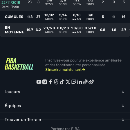
3/8
2/6
1/2
1/2
23
8
2
3
5
22/11/2019
37.5%
33.3%
50.0%
50.0%
Demi-Finale
13/32
5/14
8/18
3/6
CUMULÉS
118
37
5
11
16
40.6%
35.7%
44.4%
50.0%
EN
2.1/5.3
0.8/2.3
1.3/3.0
0.5/1.0
19.7
6.2
0.8
1.8
2.7
MOYENNE
40.6%
35.7%
44.4%
50.0%
Inscrivez-vous pour une expérience améliorée
et des fonctionnalités personnalisée
S'inscrire maintenant
Joueurs
Équipes
Trouver un Terrain
Partenaires FIBA