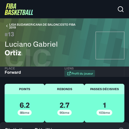
LIGA SUDAMERICANA DE BALONCESTO FIBA
2019
13
#
Luciano Gabriel
CIC
Ortiz
PLACE
LIENS
Forward
Profil du joueur
POINTS
REBONDS
PASSES DÉCISIVES
6.2
2.7
1
88ème
90ème
103ème