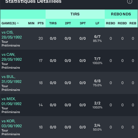
Statistiques Détaillées
Voir
TIRS
REBONDS
GAME(S)
MIN
PTS
TIRS
2PT
3PT
LF
REBO
REBD
REB
vs
CIS
,
6/7
28/05/1992
20
0/0
0/0
0/0
0
0
0
85.7%
Tour
Préliminaire
vs
CAN
,
7/7
29/05/1992
17
0/0
0/0
0/0
0
0
0
100.0%
Tour
Préliminaire
vs
BUL
,
6/8
31/05/1992
18
0/0
0/0
0/0
0
0
0
75.0%
Tour
Préliminaire
vs
MEX
,
2/2
01/06/1992
14
0/0
0/0
0/0
0
0
0
100.0%
Tour
Préliminaire
vs
KOR
,
2/4
03/06/1992
18
0/0
0/0
0/0
0
0
0
50.0%
Tour
Préliminaire