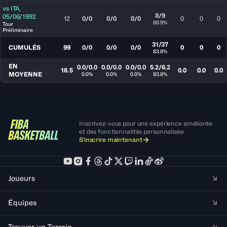
vs
ITA
,
8/9
05/06/1992
12
0/0
0/0
0/0
0
0
0
88.9%
Tour
Préliminaire
31/37
CUMULÉS
99
0/0
0/0
0/0
0
0
0
83.8%
EN
0.0/0.0
0.0/0.0
0.0/0.0
5.2/6.2
16.5
0.0
0.0
0.0
MOYENNE
0.0%
0.0%
0.0%
83.8%
Inscrivez-vous pour une expérience améliorée
et des fonctionnalités personnalisée
S'inscrire maintenant
Joueurs
Équipes
Trouver un Terrain