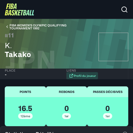
FIBA WOMEN'S OLYMPIC QUALIFYING
TOURNAMENT 1992
11
#
K.
JPN
Takako
PLACE
LIENS
-
Profil du joueur
POINTS
REBONDS
PASSES DÉCISIVES
16.5
0
0
12ème
1er
1er