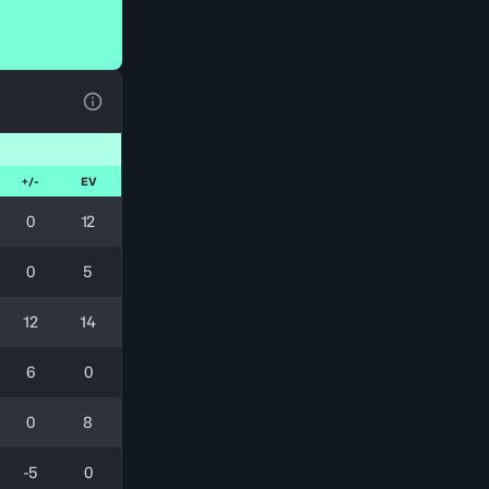
Voir la Légende du Tableau
+/-
EV
0
12
0
5
12
14
6
0
0
8
-5
0