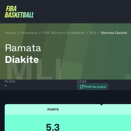
Accueil
Historique
FIBA Women's AfroBasket
2015
Ramata Diakite
Ramata
MLI
Diakite
PLACE
LIENS
-
Profil du joueur
POINTS
5.3