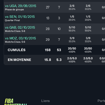
vs
UGA
,
29/09/2015
2/6
2/6
27
7
0/
33.3%
33.3%
Phase de groupe
vs
SEN
,
01/10/2015
1/5
1/5
13
3
0/
20.0%
20.0%
Quarter Final
vs
GAB
,
02/10/2015
5/10
5/10
28
10
0/
50.0%
50.0%
Matchs Class. 5-8
vs
MOZ
,
03/10/2015
3/9
3/9
29
7
0/
33.3%
33.3%
Matchs Class. 5-6
20/50
20/50
CUMULÉS
158
53
0/
40.0%
40.0%
2.0/5.0
2.0/5.0
0.0/
EN MOYENNE
15.8
5.3
40.0%
40.0%
0.
Liens
Part