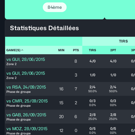
84ème
Statistiques Détaillées
TIRS
GAME(S)
MIN
PTS
TIRS
2PT
3P
vs
GUI
,
28/06/2015
8
4/0
4/0
0/
Zone 2
vs
GUI
,
29/06/2015
3
1/0
1/0
0/
Zone 2
vs
RSA
,
24/09/2015
2/4
2/4
16
7
0/
50.0%
50.0%
Phase de groupe
vs
CMR
,
25/09/2015
0/3
0/3
15
2
0/
0.0%
0.0%
Phase de groupe
vs
GAB
,
26/09/2015
2/8
2/8
20
6
0/
25.0%
25.0%
Phase de groupe
vs
MOZ
,
28/09/2015
0/5
0/5
12
0
0/
0.0%
0.0%
Phase de groupe