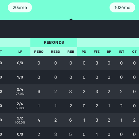
20ème
102ème
REBONDS
T
LF
REBO
REBD
REB
PD
FTE
BP
INT
CT
0
0
0
0
3
0
0
0
0
0/0
0
0
0
0
0
0
0
0
0
1/0
3/4
6
2
8
2
3
2
2
0
0
75.0%
2/4
1
1
2
0
2
1
2
0
0
50.0%
2/2
4
2
6
1
3
2
1
2
0
100.0%
2
3
5
0
1
0
0
0
0
0/0