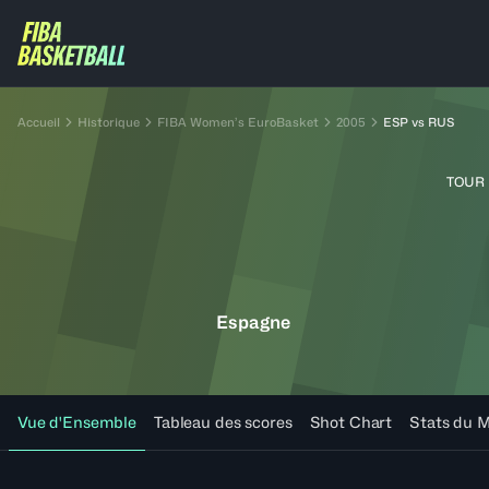
Accueil
Historique
FIBA Women’s EuroBasket
2005
ESP vs RUS
TOUR 
Espagne
Vue d'Ensemble
Tableau des scores
Shot Chart
Stats du 