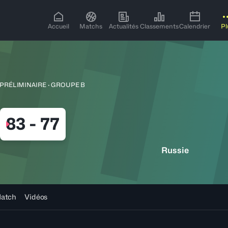
Accueil
Matchs
Actualités
Classements
Calendrier
Pl
PRÉLIMINAIRE · GROUPE B
83
-
77
Russie
Match
Vidéos