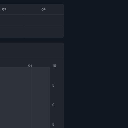
Q3
Q4
10
Q4
5
0
5