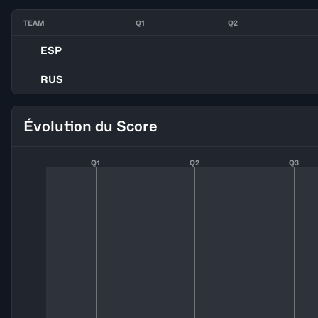
TEAM
Q1
Q2
ESP
RUS
Évolution du Score
Q1
Q2
Q3