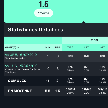
1.5
97ème
Statistiques Détaillées
TIRS
GAME(S)
MIN
PTS
TIRS
2PT
3PT
vs
GRE
,
16/07/2010
1
0
0/0
0/0
0/0
Tour Préliminaire
vs
HUN
,
25/07/2010
1/4
0/1
1/3
10
3
Classification Game for 5th to
25.0%
0.0%
33.3%
7th Place
1/4
0/1
1/3
CUMULÉS
11
3
25.0%
0.0%
33.3%
0.5/2.0
0.0/0.5
0.5/1.5
EN MOYENNE
5.5
1.5
25.0%
0.0%
33.3%