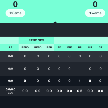
0
0
118ème
104ème
REBONDS
LF
REBO
REBD
REB
PD
FTE
BP
INT
CT
0
0
0
0
0
0
0
0
0/0
0
0
0
0
0
1
0
0
0/0
0
0
0
0
0
1
0
0
0/0
0.0/0.0
0.0
0.0
0.0
0.0
0.0
0.5
0.0
0.0
0.0%