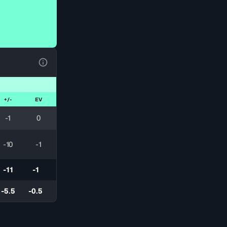
Voir la Légende du Tableau
+/-
EV
-1
0
-10
-1
-11
-1
-5.5
-0.5