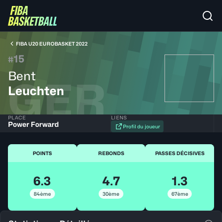
FIBA U20 EUROBASKET 2022
15
#
Bent
GER
Leuchten
PLACE
LIENS
Power Forward
Profil du joueur
POINTS
REBONDS
PASSES DÉCISIVES
6.3
4.7
1.3
84ème
30ème
67ème