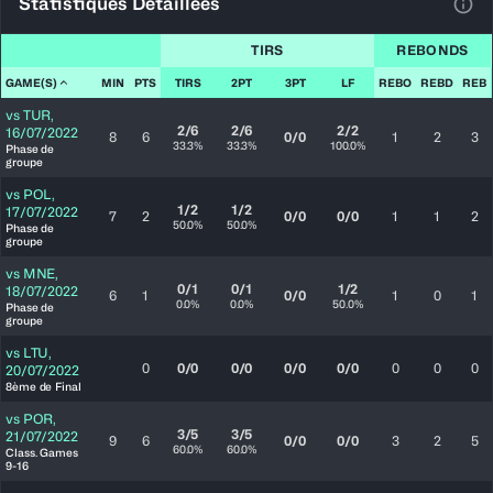
Statistiques Détaillées
Voir
TIRS
REBONDS
GAME(S)
MIN
PTS
TIRS
2PT
3PT
LF
REBO
REBD
REB
vs
TUR
,
2/6
2/6
2/2
16/07/2022
8
6
0/0
1
2
3
33.3%
33.3%
100.0%
Phase de
groupe
vs
POL
,
1/2
1/2
17/07/2022
7
2
0/0
0/0
1
1
2
50.0%
50.0%
Phase de
groupe
vs
MNE
,
0/1
0/1
1/2
18/07/2022
6
1
0/0
1
0
1
0.0%
0.0%
50.0%
Phase de
groupe
vs
LTU
,
0
0/0
0/0
0/0
0/0
0
0
0
20/07/2022
8ème de Final
vs
POR
,
3/5
3/5
21/07/2022
9
6
0/0
0/0
3
2
5
60.0%
60.0%
Class. Games
9-16