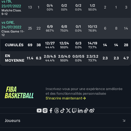
vs
ITA
,
0/4
0/2
0/2
1/2
23/07/2022
13
1
2
1
3
0.0%
0.0%
0.0%
50.0%
Matchs Class.
9-12
vs
GRE
,
6/9
6/8
0/1
10/13
24/07/2022
25
22
6
8
14
66.7%
75.0%
0.0%
76.9%
Class. Game 11-
12
12/27
12/24
0/3
14/19
CUMULÉS
69
38
14
14
28
44.4%
50.0%
0.0%
73.7%
EN
2.0/4.5
2.0/4.0
0.0/0.5
2.3/3.2
11.4
6.3
2.3
2.3
4.7
MOYENNE
44.4%
50.0%
0.0%
73.7%
Inscrivez-vous pour une expérience améliorée
et des fonctionnalités personnalisée
S'inscrire maintenant
Joueurs