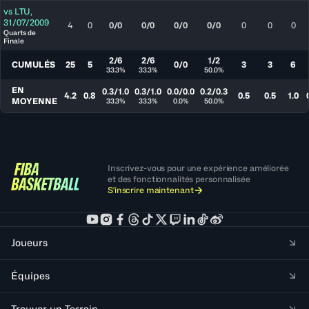
vs
LTU
,
31/07/2009
4
0
0/0
0/0
0/0
0/0
0
0
0
Quarts de
Finale
2/6
2/6
1/2
CUMULÉS
25
5
0/0
3
3
6
33.3%
33.3%
50.0%
EN
0.3/1.0
0.3/1.0
0.0/0.0
0.2/0.3
4.2
0.8
0.5
0.5
1.0
MOYENNE
33.3%
33.3%
0.0%
50.0%
Inscrivez-vous pour une expérience améliorée
et des fonctionnalités personnalisée
S'inscrire maintenant
Joueurs
Équipes
Trouver un Terrain