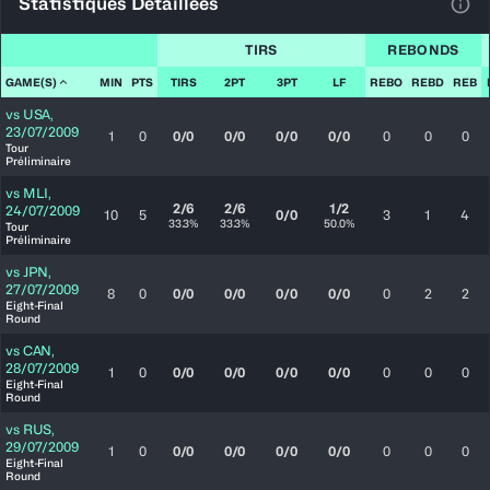
Statistiques Détaillées
Voir
TIRS
REBONDS
GAME(S)
MIN
PTS
TIRS
2PT
3PT
LF
REBO
REBD
REB
vs
USA
,
23/07/2009
1
0
0/0
0/0
0/0
0/0
0
0
0
Tour
Préliminaire
vs
MLI
,
2/6
2/6
1/2
24/07/2009
10
5
0/0
3
1
4
33.3%
33.3%
50.0%
Tour
Préliminaire
vs
JPN
,
27/07/2009
8
0
0/0
0/0
0/0
0/0
0
2
2
Eight-Final
Round
vs
CAN
,
28/07/2009
1
0
0/0
0/0
0/0
0/0
0
0
0
Eight-Final
Round
vs
RUS
,
29/07/2009
1
0
0/0
0/0
0/0
0/0
0
0
0
Eight-Final
Round