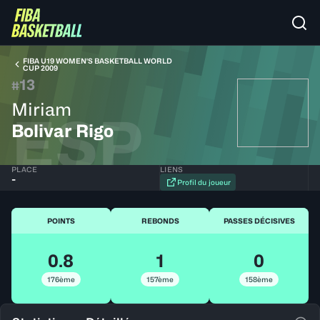
FIBA U19 WOMEN'S BASKETBALL WORLD
CUP 2009
13
#
Miriam
ESP
Bolivar Rigo
PLACE
LIENS
-
Profil du joueur
POINTS
REBONDS
PASSES DÉCISIVES
0.8
1
0
176ème
157ème
158ème