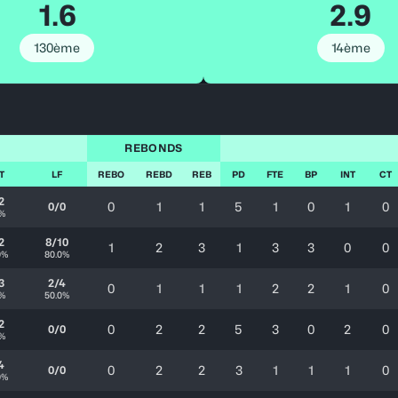
1.6
2.9
130ème
14ème
REBONDS
T
LF
REBO
REBD
REB
PD
FTE
BP
INT
CT
2
0
1
1
5
1
0
1
0
0/0
0%
2
8/10
1
2
3
1
3
3
0
0
0%
80.0%
3
2/4
0
1
1
1
2
2
1
0
0%
50.0%
2
0
2
2
5
3
0
2
0
0/0
0%
4
0
2
2
3
1
1
1
0
0/0
0%