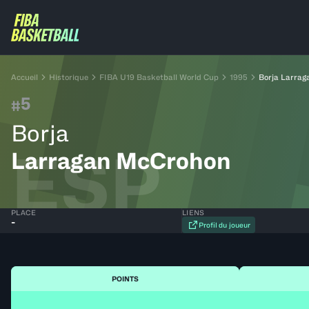
Accueil
Historique
FIBA U19 Basketball World Cup
1995
Borja Larra
5
#
Borja
ESP
Larragan McCrohon
PLACE
LIENS
-
Profil du joueur
POINTS