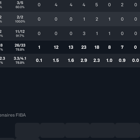
1
3/5
0
4
4
4
5
0
2
0
0%
60.0%
2
2/2
0
0
0
1
2
1
0
0
0%
100.0%
2
11/12
0
0
0
3
1
1
0
0
0%
91.7%
18
26/33
1
12
13
23
18
8
7
0
7%
78.8%
2.3
3.3/4.1
0.1
1.5
1.6
2.9
2.3
1.0
0.9
0.0
7%
78.8%
enaires FIBA