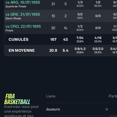
vs
ARG
,
19/07/1995
1/3
1/2
0/
21
5
33.3%
50.0%
0.
Quarts de Finale
vs
GRE
,
21/07/1995
0/2
0/
10
2
0/0
0.0%
0.
Demi-Finale
vs
CRO
,
22/07/1995
1/2
1/
20
14
0/0
50.0%
50.
Finale
7/34
4/16
3/
CUMULÉS
167
43
20.6%
25.0%
16.
0.9/4.3
0.5/2.0
0.4/
EN MOYENNE
20.9
5.4
20.6%
25.0%
16.
Liens
Part
Inscrivez-vous pour
Joueurs
une expérience
améliorée et des