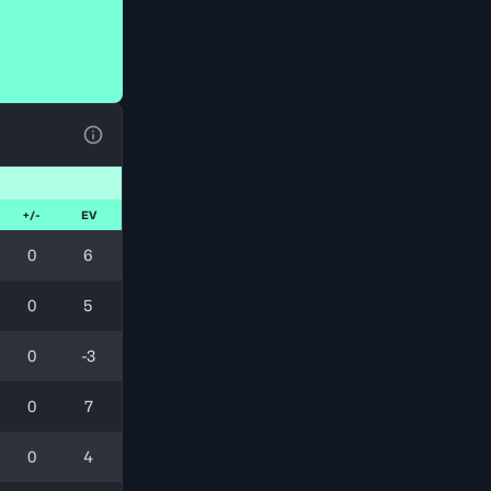
Voir la Légende du Tableau
+/-
EV
0
6
0
5
0
-3
0
7
0
4