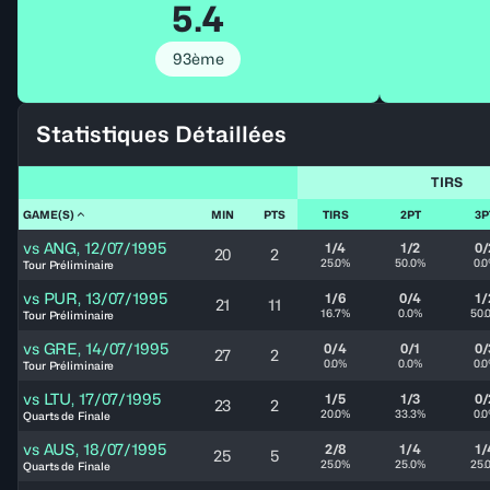
5.4
93ème
Statistiques Détaillées
TIRS
GAME(S)
MIN
PTS
TIRS
2PT
3P
vs
ANG
,
12/07/1995
1/4
1/2
0/
20
2
25.0%
50.0%
0.
Tour Préliminaire
vs
PUR
,
13/07/1995
1/6
0/4
1/
21
11
16.7%
0.0%
50.
Tour Préliminaire
vs
GRE
,
14/07/1995
0/4
0/1
0/
27
2
0.0%
0.0%
0.
Tour Préliminaire
vs
LTU
,
17/07/1995
1/5
1/3
0/
23
2
20.0%
33.3%
0.
Quarts de Finale
vs
AUS
,
18/07/1995
2/8
1/4
1/
25
5
25.0%
25.0%
25.
Quarts de Finale