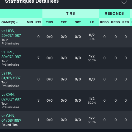
Statistiques Détaillées
Voir
TIRS
REBONDS
GAME(S)
MIN
PTS
TIRS
2PT
3PT
LF
REBO
REBD
REB
vs
URS
,
0/2
29/07/1987
0
0/0
0/0
0/0
0
0
0
0.0%
Tour
Préliminaire
vs
TPE
,
1/2
30/07/1987
7
0/0
0/0
0/0
0
0
0
50.0%
Tour
Préliminaire
vs
ITA
,
31/07/1987
0
0/0
0/0
0/0
0/0
0
0
0
Tour
Préliminaire
vs
CAN
,
1/2
02/08/1987
3
0/0
0/0
0/0
0
0
0
50.0%
Tour
Préliminaire
vs
CHN
,
1/2
1
0/0
0/0
0/0
0
0
0
04/08/1987
50.0%
Round Final