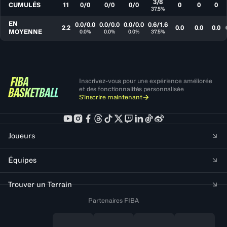
3/8
CUMULÉS
11
0/0
0/0
0/0
0
0
0
37.5%
EN
0.0/0.0
0.0/0.0
0.0/0.0
0.6/1.6
2.2
0.0
0.0
0.0
MOYENNE
0.0%
0.0%
0.0%
37.5%
Inscrivez-vous pour une expérience améliorée
et des fonctionnalités personnalisée
S'inscrire maintenant
Joueurs
Équipes
Trouver un Terrain
Partenaires FIBA