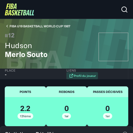
FIBA U19 BASKETBALL WORLD CUP 1987
12
#
Hudson
BRA
Merlo Souto
PLACE
LIENS
-
Profil du joueur
POINTS
REBONDS
PASSES DÉCISIVES
2.2
0
0
131ème
1er
1er