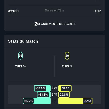
Durée en Tête
37:02
1:12
2
CHANGEMENTS DE LEADER
Stats du Match
36
29
TIRS %
TIRS %
39.4%
2PT
31.4%
31.8%
3PT
25.8%
64.7%
LF
80%