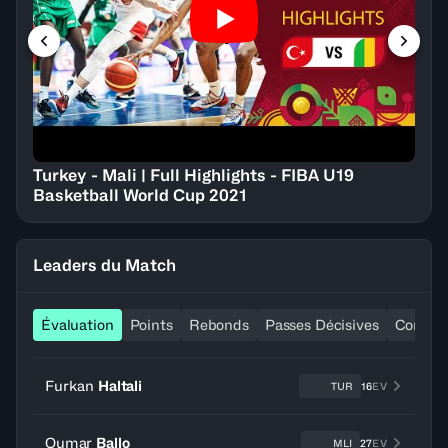
Turkey - Mali | Full Highlights - FIBA U19
Basketball World Cup 2021
Leaders du Match
Évaluation
Points
Rebonds
Passes Décisives
Contre
Furkan
Haltali
TUR
16
EV
Oumar
Ballo
MLI
27
EV