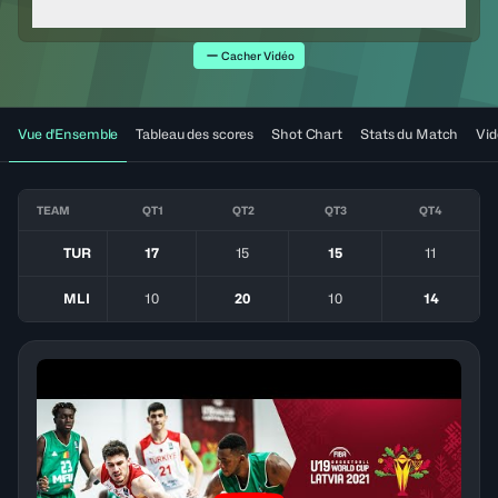
Cacher Vidéo
Vue d'Ensemble
Tableau des scores
Shot Chart
Stats du Match
Vid
TEAM
QT1
QT2
QT3
QT4
TUR
17
15
15
11
MLI
10
20
10
14