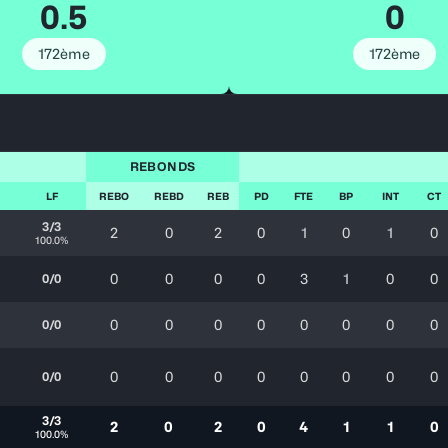
0.5
0
172ème
172ème
REBONDS
LF
REBO
REBD
REB
PD
FTE
BP
INT
CT
3/3
2
0
2
0
1
0
1
0
100.0%
0
0
0
0
3
1
0
0
0/0
0
0
0
0
0
0
0
0
0/0
0
0
0
0
0
0
0
0
0/0
3/3
2
0
2
0
4
1
1
0
100.0%