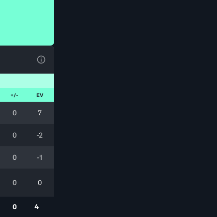
Voir la Légende du Tableau
+/-
EV
0
7
0
-2
0
-1
0
0
0
4