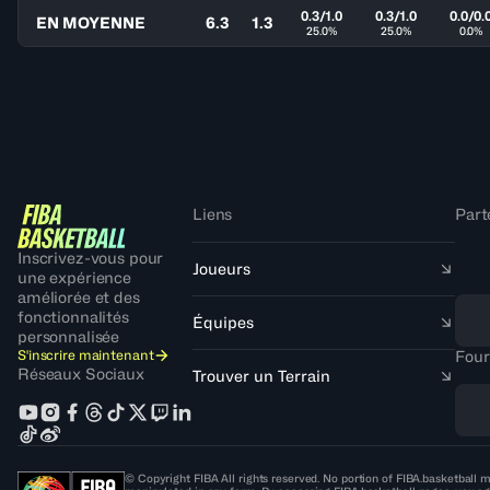
0.3/1.0
0.3/1.0
0.0/0.
EN MOYENNE
6.3
1.3
25.0%
25.0%
0.0%
Liens
Part
Inscrivez-vous pour
Joueurs
une expérience
améliorée et des
fonctionnalités
Équipes
personnalisée
S'inscrire maintenant
Four
Réseaux Sociaux
Trouver un Terrain
© Copyright FIBA All rights reserved. No portion of FIBA.basketball m