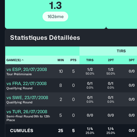
1.3
162ème
Statistiques Détaillées
TIRS
GAME(S)
MIN
PTS
TIRS
2PT
3PT
vs
ESP
,
20/07/2008
1/2
1/2
10
5
0/0
50.0%
50.0%
Tour Préliminaire
vs
FRA
,
22/07/2008
0/1
0/1
8
0
0/0
0.0%
0.0%
Qualifying Round
vs
SWE
,
23/07/2008
0/1
0/1
2
0
0/0
0.0%
0.0%
Qualifying Round
vs
TUR
,
26/07/2008
5
0
0/0
0/0
0/0
Semi-Final Round 9th to 12th
Place
1/4
1/4
CUMULÉS
25
5
0/0
25.0%
25.0%