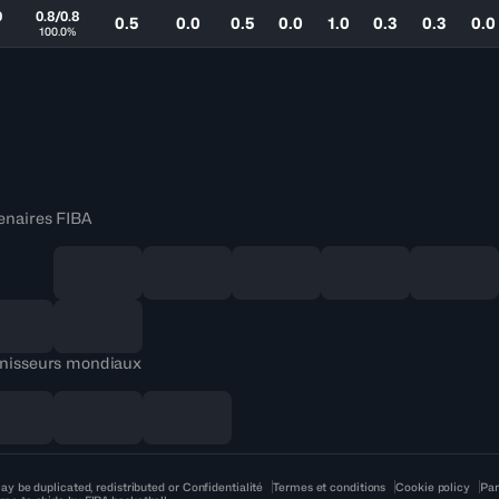
0
0.8/0.8
0.5
0.0
0.5
0.0
1.0
0.3
0.3
0.0
100.0%
enaires FIBA
nisseurs mondiaux
ay be duplicated, redistributed or
Confidentialité
Termes et conditions
Cookie policy
Par