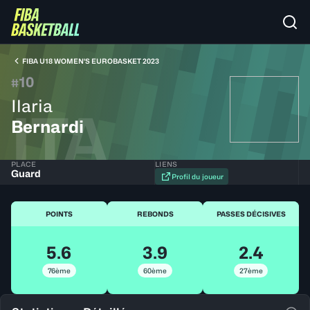
FIBA U18 WOMEN'S EUROBASKET 2023
10
#
Ilaria
ITA
Bernardi
PLACE
LIENS
Guard
Profil du joueur
POINTS
REBONDS
PASSES DÉCISIVES
5.6
3.9
2.4
76ème
60ème
27ème