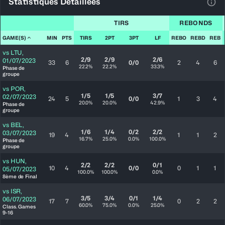
Statistiques Détaillées
Voir
TIRS
REBONDS
GAME(S)
MIN
PTS
TIRS
2PT
3PT
LF
REBO
REBD
REB
vs
LTU
,
2/9
2/9
2/6
01/07/2023
33
6
0/0
2
4
6
22.2%
22.2%
33.3%
Phase de
groupe
vs
POR
,
1/5
1/5
3/7
02/07/2023
24
5
0/0
1
3
4
20.0%
20.0%
42.9%
Phase de
groupe
vs
BEL
,
1/6
1/4
0/2
2/2
03/07/2023
19
4
1
1
2
16.7%
25.0%
0.0%
100.0%
Phase de
groupe
vs
HUN
,
2/2
2/2
0/1
10
4
0/0
0
1
1
05/07/2023
100.0%
100.0%
0.0%
8ème de Final
vs
ISR
,
3/5
3/4
0/1
1/4
06/07/2023
17
7
0
2
2
60.0%
75.0%
0.0%
25.0%
Class. Games
9-16