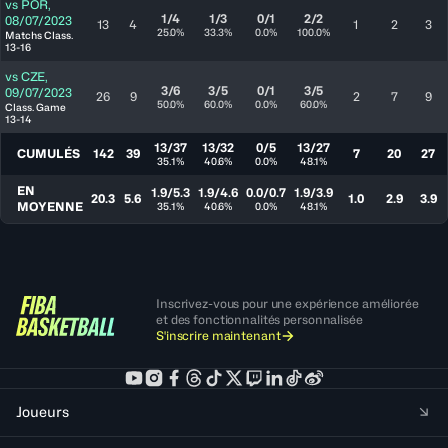
vs
POR
,
1/4
1/3
0/1
2/2
08/07/2023
13
4
1
2
3
25.0%
33.3%
0.0%
100.0%
Matchs Class.
13-16
vs
CZE
,
3/6
3/5
0/1
3/5
09/07/2023
26
9
2
7
9
50.0%
60.0%
0.0%
60.0%
Class. Game
13-14
13/37
13/32
0/5
13/27
CUMULÉS
142
39
7
20
27
35.1%
40.6%
0.0%
48.1%
EN
1.9/5.3
1.9/4.6
0.0/0.7
1.9/3.9
20.3
5.6
1.0
2.9
3.9
MOYENNE
35.1%
40.6%
0.0%
48.1%
Inscrivez-vous pour une expérience améliorée
et des fonctionnalités personnalisée
S'inscrire maintenant
Joueurs