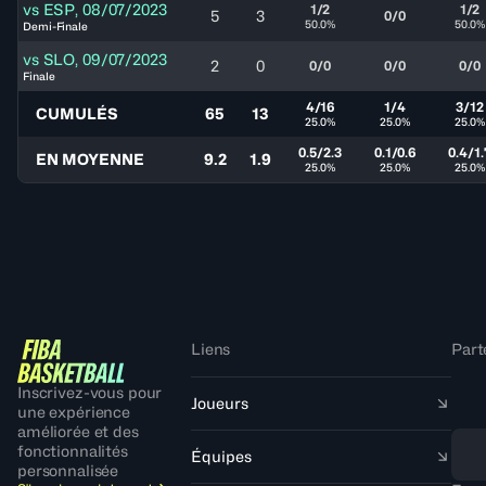
vs
ESP
,
08/07/2023
1/2
1/2
5
3
0/0
50.0%
50.0%
Demi-Finale
vs
SLO
,
09/07/2023
2
0
0/0
0/0
0/0
Finale
4/16
1/4
3/12
CUMULÉS
65
13
25.0%
25.0%
25.0%
0.5/2.3
0.1/0.6
0.4/1.
EN MOYENNE
9.2
1.9
25.0%
25.0%
25.0%
Liens
Part
Inscrivez-vous pour
Joueurs
une expérience
améliorée et des
fonctionnalités
Équipes
personnalisée