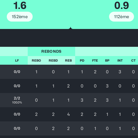
1.6
0.9
152ème
112ème
REBONDS
LF
REBO
REBD
REB
PD
FTE
BP
INT
CT
1
0
1
1
2
0
3
0
0/0
1
1
2
0
0
3
0
0
0/0
2/2
0
1
1
3
2
3
1
0
100.0%
2
2
4
2
2
1
1
0
0/0
0
2
2
0
1
0
1
0
0/0