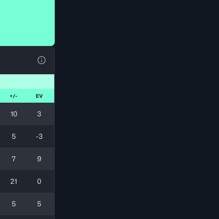
Voir la Légende du Tableau
+/-
EV
10
3
5
-3
7
9
21
0
5
5