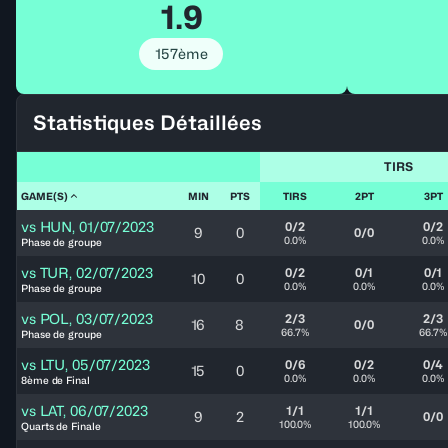
1.9
157ème
Statistiques Détaillées
TIRS
GAME(S)
MIN
PTS
TIRS
2PT
3PT
vs
HUN
,
01/07/2023
0/2
0/2
9
0
0/0
0.0%
0.0%
Phase de groupe
vs
TUR
,
02/07/2023
0/2
0/1
0/1
10
0
0.0%
0.0%
0.0%
Phase de groupe
vs
POL
,
03/07/2023
2/3
2/3
16
8
0/0
66.7%
66.7%
Phase de groupe
vs
LTU
,
05/07/2023
0/6
0/2
0/4
15
0
0.0%
0.0%
0.0%
8ème de Final
vs
LAT
,
06/07/2023
1/1
1/1
9
2
0/0
100.0%
100.0%
Quarts de Finale