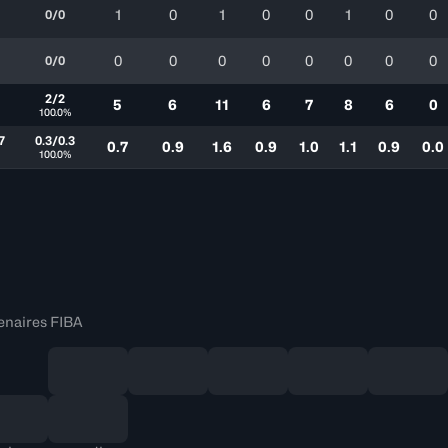
1
0
1
0
0
1
0
0
0/0
0
0
0
0
0
0
0
0
0/0
2/2
5
6
11
6
7
8
6
0
100.0%
7
0.3/0.3
0.7
0.9
1.6
0.9
1.0
1.1
0.9
0.0
100.0%
enaires FIBA