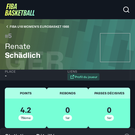
FIBA U18 WOMEN'S EUROBASKET 1988
5
#
Renate
GER
Schädlich
PLACE
LIENS
-
Profil du joueur
POINTS
REBONDS
PASSES DÉCISIVES
4.2
0
0
79ème
1er
1er