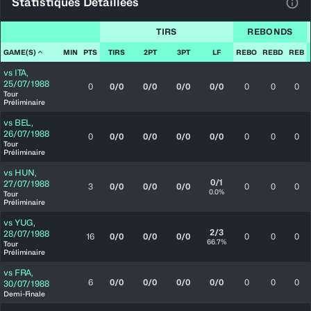
Statistiques Détaillées
Voir
TIRS
REBONDS
GAME(S)
MIN
PTS
TIRS
2PT
3PT
LF
REBO
REBD
REB
vs
ITA
,
25/07/1988
0
0/0
0/0
0/0
0/0
0
0
0
Tour
Préliminaire
vs
BEL
,
26/07/1988
0
0/0
0/0
0/0
0/0
0
0
0
Tour
Préliminaire
vs
HUN
,
0/1
27/07/1988
3
0/0
0/0
0/0
0
0
0
0.0%
Tour
Préliminaire
vs
YUG
,
2/3
28/07/1988
16
0/0
0/0
0/0
0
0
0
66.7%
Tour
Préliminaire
vs
FRA
,
6
0/0
0/0
0/0
0/0
0
0
0
30/07/1988
Demi-Finale