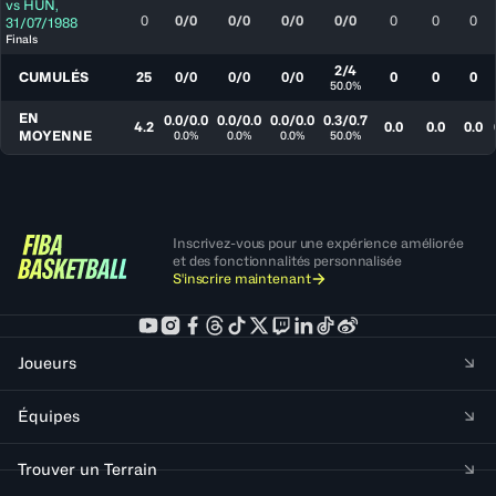
vs
HUN
,
0
0/0
0/0
0/0
0/0
0
0
0
31/07/1988
Finals
2/4
CUMULÉS
25
0/0
0/0
0/0
0
0
0
50.0%
EN
0.0/0.0
0.0/0.0
0.0/0.0
0.3/0.7
4.2
0.0
0.0
0.0
MOYENNE
0.0%
0.0%
0.0%
50.0%
Inscrivez-vous pour une expérience améliorée
et des fonctionnalités personnalisée
S'inscrire maintenant
Joueurs
Équipes
Trouver un Terrain