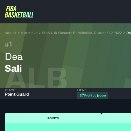
Accueil
Historique
FIBA U18 Women's EuroBasket, Division C
2022
De
1
#
Dea
ALB
Sali
PLACE
LIENS
Point Guard
Profil du joueur
POINTS