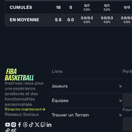
0/1
0/1
CUMULÉS
16
0
0/0
0.0%
0.0%
0.0/0.3
0.0/0.3
0.0/0.
EN MOYENNE
5.5
0.0
0.0%
0.0%
0.0%
Liens
Part
Inscrivez-vous pour
Joueurs
une expérience
améliorée et des
fonctionnalités
Équipes
personnalisée
S'inscrire maintenant
Four
Réseaux Sociaux
Trouver un Terrain