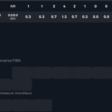
1
1
2
4
2
1
0
0
0/0
0
0.0/0.0
0.3
0.3
0.7
1.3
0.7
0.3
0.0
0.0
0.0%
enaires FIBA
nisseurs mondiaux