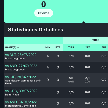
0
65ème
Statistiques Détaillées
TIRS
GAME(S)
MIN
PTS
TIRS
2PT
3PT
vs
MLT
,
26/07/2022
4
0
0/0
0/0
0/0
Phase de groupe
vs
AND
,
27/07/2022
4
0
0/0
0/0
0/0
Phase de groupe
vs
GIB
,
29/07/2022
0/1
0/1
9
0
0/0
Qualification Games for Semi-
0.0%
0.0%
Finals
vs
GEO
,
30/07/2022
0
0/0
0/0
0/0
Demi-Finale
vs
AND
,
31/07/2022
0
0/0
0/0
0/0
Match pour la 3ème place