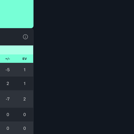
Voir la Légende du Tableau
+/-
EV
-5
1
2
1
-7
2
0
0
0
0