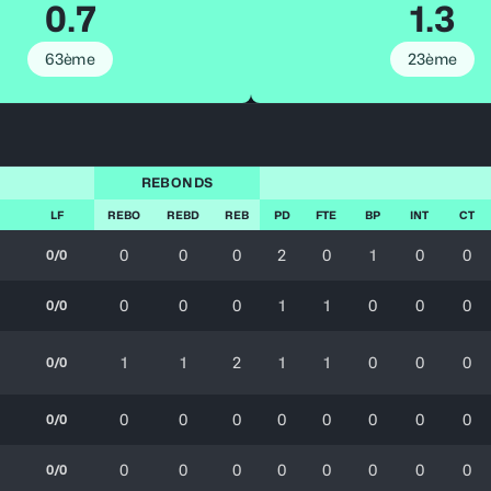
0.7
1.3
63ème
23ème
REBONDS
LF
REBO
REBD
REB
PD
FTE
BP
INT
CT
0
0
0
2
0
1
0
0
0/0
0
0
0
1
1
0
0
0
0/0
1
1
2
1
1
0
0
0
0/0
0
0
0
0
0
0
0
0
0/0
0
0
0
0
0
0
0
0
0/0