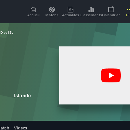
Accueil
Matchs
Actualités
Classements
Calendrier
Pl
D vs ISL
Islande
Match
Vidéos