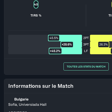
40
TIRS %
T
45.5%
2PT
28.6%
3PT
26.3%
45.2%
LF
TOUTES LES STATS DU MATCH
Informations sur le Match
Bulgarie
Sofia, Universiada Hall