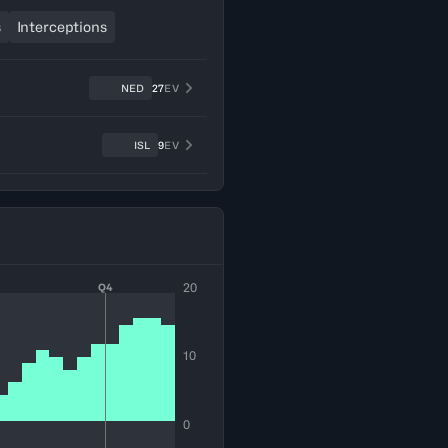
s
Interceptions
NED
27
EV
ISL
9
EV
20
Q4
10
0