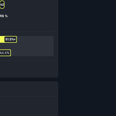
42
IRS %
51.5%
44.4%