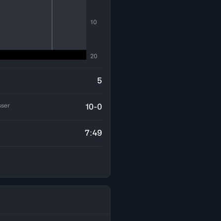
10
20
5
sser
10-0
7:49