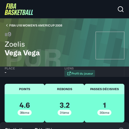
FIBA U18 WOMEN'S AMERICUP 2008
9
#
Zoelis
PUR
Vega Vega
PLACE
LIENS
-
Profil du joueur
POINTS
REBONDS
PASSES DÉCISIVES
4.6
3.2
1
39ème
31ème
30ème