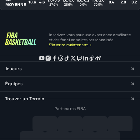
1.6/5.8
1.6/5.6
0.0/0.2
1.4/2.0
18.6
4.6
0.4
2.8
3.2
MOYENNE
27.6%
28.6%
0.0%
70.0%
Inscrivez-vous pour une expérience améliorée
et des fonctionnalités personnalisée
S'inscrire maintenant
Joueurs
Équipes
Trouver un Terrain
Partenaires FIBA