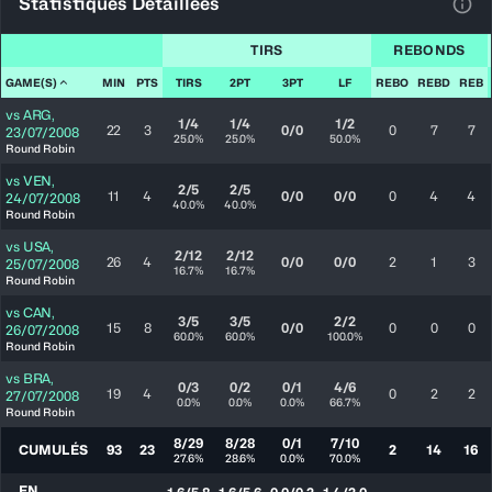
Statistiques Détaillées
Voir
TIRS
REBONDS
GAME(S)
MIN
PTS
TIRS
2PT
3PT
LF
REBO
REBD
REB
vs
ARG
,
1/4
1/4
1/2
22
3
0/0
0
7
7
23/07/2008
25.0%
25.0%
50.0%
Round Robin
vs
VEN
,
2/5
2/5
11
4
0/0
0/0
0
4
4
24/07/2008
40.0%
40.0%
Round Robin
vs
USA
,
2/12
2/12
26
4
0/0
0/0
2
1
3
25/07/2008
16.7%
16.7%
Round Robin
vs
CAN
,
3/5
3/5
2/2
15
8
0/0
0
0
0
26/07/2008
60.0%
60.0%
100.0%
Round Robin
vs
BRA
,
0/3
0/2
0/1
4/6
19
4
0
2
2
27/07/2008
0.0%
0.0%
0.0%
66.7%
Round Robin
8/29
8/28
0/1
7/10
CUMULÉS
93
23
2
14
16
27.6%
28.6%
0.0%
70.0%
EN