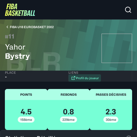
FIBA U18 EUROBASKET 2002
11
#
Yahor
BLR
Bystry
PLACE
LIENS
-
Profil du joueur
POINTS
REBONDS
PASSES DÉCISIVES
4.5
0.8
2.3
158ème
229ème
30ème