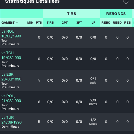
Statistiques Détaillées
Voir
TIRS
REBONDS
GAME(S)
MIN
PTS
TIRS
2PT
3PT
LF
REBO
REBD
REB
vs
ROU
,
18/08/1990
0
0/0
0/0
0/0
0/0
0
0
0
Tour
Préliminaire
vs
TCH
,
19/08/1990
0
0/0
0/0
0/0
0/0
0
0
0
Tour
Préliminaire
vs
ESP
,
0/1
20/08/1990
4
0/0
0/0
0/0
0
0
0
0.0%
Tour
Préliminaire
vs
POL
,
2/3
21/08/1990
6
0/0
0/0
0/0
0
0
0
66.7%
Tour
Préliminaire
vs
TUR
,
1/2
5
0/0
0/0
0/0
0
0
0
24/08/1990
50.0%
Demi-Finale