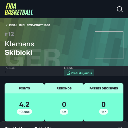
FIBA U18 EUROBASKET 1990
12
#
Klemens
GER
Skibicki
PLACE
LIENS
-
Profil du joueur
POINTS
REBONDS
PASSES DÉCISIVES
4.2
0
0
101ème
1er
1er