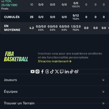
vs
TCH
,
6/6
10
0/0
0/0
0/0
0
0
0
25/08/1990
100.0%
Finals
9/12
CUMULÉS
25
0/0
0/0
0/0
0
0
0
75.0%
EN
0.0/0.0
0.0/0.0
0.0/0.0
1.5/2.0
4.2
0.0
0.0
0.0
MOYENNE
0.0%
0.0%
0.0%
75.0%
Inscrivez-vous pour une expérience améliorée
et des fonctionnalités personnalisée
S'inscrire maintenant
Joueurs
Équipes
Trouver un Terrain