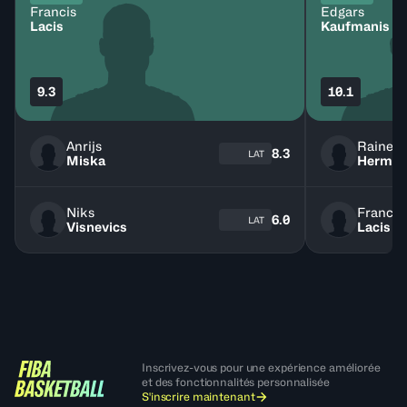
Francis
Edgars
Lacis
Kaufmanis
9.3
10.1
Anrijs
Rainers
8.3
LAT
Miska
Herman
Niks
Francis
6.0
LAT
Visnevics
Lacis
Inscrivez-vous pour une expérience améliorée
et des fonctionnalités personnalisée
S'inscrire maintenant