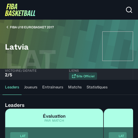
FIBA U18 EUROBASKET 2017
Latvia
LAT
VICTOIRE/DÉFAITE
LIENS
2
/
5
Site Officiel
Leaders
Joueurs
Entraîneurs
Matchs
Statistiques
Leaders
Évaluation
PAR MATCH
LAT
LAT