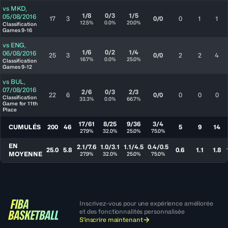
vs
MKD
,
1/8
0/3
1/5
05/08/2016
17
3
0/0
0
1
1
12.5%
0.0%
20.0%
Classification
Games 9-16
vs
ENG
,
1/6
0/2
1/4
06/08/2016
25
3
0/0
2
2
4
16.7%
0.0%
25.0%
Classification
Games 9-12
vs
BUL
,
07/08/2016
2/6
0/3
2/3
22
6
0/0
0
0
0
Classification
33.3%
0.0%
66.7%
Game for 11th
Place
17/61
8/25
9/36
3/4
CUMULÉS
200
46
5
9
14
27.9%
32.0%
25.0%
75.0%
EN
2.1/7.6
1.0/3.1
1.1/4.5
0.4/0.5
25.0
5.8
0.6
1.1
1.8
MOYENNE
27.9%
32.0%
25.0%
75.0%
Inscrivez-vous pour une expérience améliorée
et des fonctionnalités personnalisée
S'inscrire maintenant