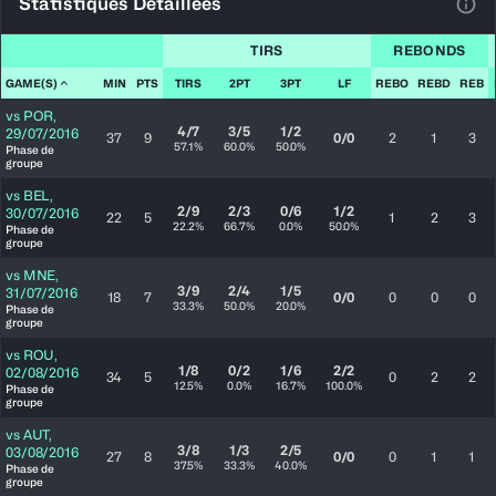
Statistiques Détaillées
Voir
TIRS
REBONDS
GAME(S)
MIN
PTS
TIRS
2PT
3PT
LF
REBO
REBD
REB
vs
POR
,
4/7
3/5
1/2
29/07/2016
37
9
0/0
2
1
3
57.1%
60.0%
50.0%
Phase de
groupe
vs
BEL
,
2/9
2/3
0/6
1/2
30/07/2016
22
5
1
2
3
22.2%
66.7%
0.0%
50.0%
Phase de
groupe
vs
MNE
,
3/9
2/4
1/5
31/07/2016
18
7
0/0
0
0
0
33.3%
50.0%
20.0%
Phase de
groupe
vs
ROU
,
1/8
0/2
1/6
2/2
02/08/2016
34
5
0
2
2
12.5%
0.0%
16.7%
100.0%
Phase de
groupe
vs
AUT
,
3/8
1/3
2/5
03/08/2016
27
8
0/0
0
1
1
37.5%
33.3%
40.0%
Phase de
groupe