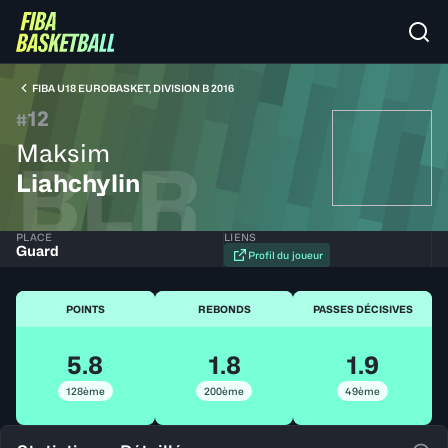
FIBA U18 EUROBASKET, DIVISION B 2016
12
#
Maksim
BLR
Liahchylin
PLACE
LIENS
Guard
Profil du joueur
POINTS
REBONDS
PASSES DÉCISIVES
5.8
1.8
1.9
128ème
200ème
49ème