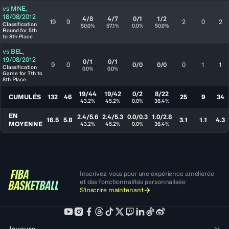
vs
MNE
,
18/08/2012
4/8
4/7
0/1
1/2
19
9
2
0
2
Classification
50.0%
57.1%
0.0%
50.0%
Round for 5th
to 8th Place
vs
BEL
,
19/08/2012
0/1
0/1
9
0
0/0
0/0
0
1
1
Classification
0.0%
0.0%
Game for 7th to
8th Place
19/44
19/42
0/2
8/22
CUMULÉS
132
46
25
9
34
43.2%
45.2%
0.0%
36.4%
EN
2.4/5.6
2.4/5.3
0.0/0.3
1.0/2.8
16.5
5.8
3.1
1.1
4.3
MOYENNE
43.2%
45.2%
0.0%
36.4%
Inscrivez-vous pour une expérience améliorée
et des fonctionnalités personnalisée
S'inscrire maintenant
Joueurs