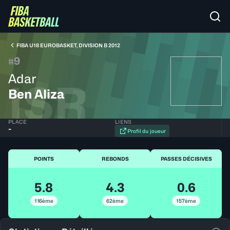
FIBA U18 EUROBASKET, DIVISION B 2012
9
#
Adar
ISR
Ben Aliza
PLACE
LIENS
-
Profil du joueur
POINTS
REBONDS
PASSES DÉCISIVES
5.8
4.3
0.6
116ème
62ème
157ème