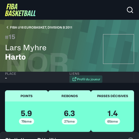
FIBA U18 EUROBASKET, DIVISION B 2011
15
#
Lars Myhre
NOR
Harto
PLACE
LIENS
-
Profil du joueur
POINTS
REBONDS
PASSES DÉCISIVES
5.9
6.3
1.4
79ème
27ème
65ème