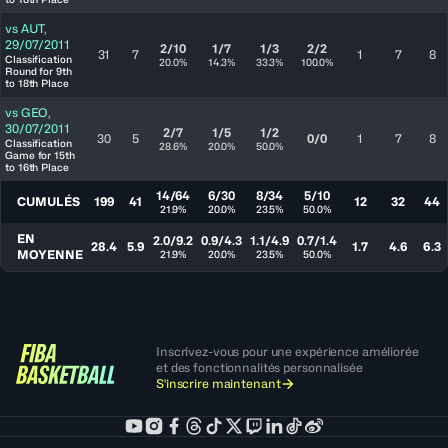
vs
AUT
,
29/07/2011
2/10
1/7
1/3
2/2
31
7
1
7
8
Classification
20.0%
14.3%
33.3%
100.0%
Round for 9th
to 18th Place
vs
GEO
,
30/07/2011
2/7
1/5
1/2
30
5
0/0
1
7
8
Classification
28.6%
20.0%
50.0%
Game for 15th
to 16th Place
14/64
6/30
8/34
5/10
CUMULÉS
199
41
12
32
44
21.9%
20.0%
23.5%
50.0%
EN
2.0/9.2
0.9/4.3
1.1/4.9
0.7/1.4
28.4
5.9
1.7
4.6
6.3
MOYENNE
21.9%
20.0%
23.5%
50.0%
Inscrivez-vous pour une expérience améliorée
et des fonctionnalités personnalisée
S'inscrire maintenant