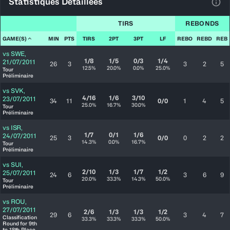
Statistiques Détaillées
Voir
TIRS
REBONDS
GAME(S)
MIN
PTS
TIRS
2PT
3PT
LF
REBO
REBD
REB
vs
SWE
,
1/8
1/5
0/3
1/4
21/07/2011
26
3
3
2
5
12.5%
20.0%
0.0%
25.0%
Tour
Préliminaire
vs
SVK
,
4/16
1/6
3/10
23/07/2011
34
11
0/0
1
4
5
25.0%
16.7%
30.0%
Tour
Préliminaire
vs
ISR
,
1/7
0/1
1/6
24/07/2011
25
3
0/0
0
2
2
14.3%
0.0%
16.7%
Tour
Préliminaire
vs
SUI
,
2/10
1/3
1/7
1/2
25/07/2011
24
6
3
6
9
20.0%
33.3%
14.3%
50.0%
Tour
Préliminaire
vs
ROU
,
27/07/2011
2/6
1/3
1/3
1/2
29
6
3
4
7
Classification
33.3%
33.3%
33.3%
50.0%
Round for 9th
to 18th Place