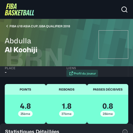
FIBA U18 ASIA CUP, GBA QUALIFIER 2018
Abdulla
BRN
Al Koohiji
PLACE
LIENS
-
Profil du joueur
POINTS
REBONDS
PASSES DÉCISIVES
4.8
1.8
0.8
25ème
37ème
28ème
Statistiques Détaillées