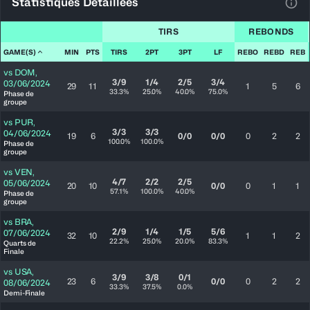
Statistiques Détaillées
Voir
TIRS
REBONDS
GAME(S)
MIN
PTS
TIRS
2PT
3PT
LF
REBO
REBD
REB
vs
DOM
,
3/9
1/4
2/5
3/4
03/06/2024
29
11
1
5
6
33.3%
25.0%
40.0%
75.0%
Phase de
groupe
vs
PUR
,
3/3
3/3
04/06/2024
19
6
0/0
0/0
0
2
2
100.0%
100.0%
Phase de
groupe
vs
VEN
,
4/7
2/2
2/5
05/06/2024
20
10
0/0
0
1
1
57.1%
100.0%
40.0%
Phase de
groupe
vs
BRA
,
2/9
1/4
1/5
5/6
07/06/2024
32
10
1
1
2
22.2%
25.0%
20.0%
83.3%
Quarts de
Finale
vs
USA
,
3/9
3/8
0/1
23
6
0/0
0
2
2
08/06/2024
33.3%
37.5%
0.0%
Demi-Finale