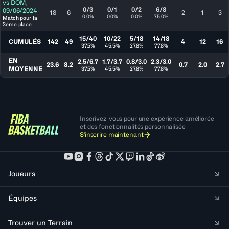
vs
DOM
,
0/3
0/1
0/2
6/8
09/06/2024
18
6
2
1
3
0.0%
0.0%
0.0%
75.0%
Match pour la
3ème place
15/40
10/22
5/18
14/18
CUMULÉS
142
49
4
12
16
37.5%
45.5%
27.8%
77.8%
EN
2.5/6.7
1.7/3.7
0.8/3.0
2.3/3.0
23.6
8.2
0.7
2.0
2.7
MOYENNE
37.5%
45.5%
27.8%
77.8%
Inscrivez-vous pour une expérience améliorée
et des fonctionnalités personnalisée
S'inscrire maintenant
Joueurs
Équipes
Trouver un Terrain