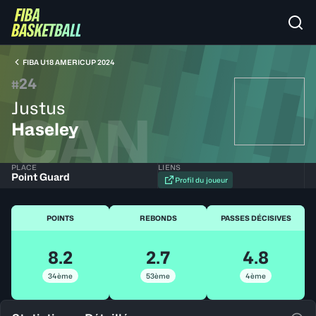
FIBA U18 AMERICUP 2024
24
#
Justus
CAN
Haseley
PLACE
LIENS
Point Guard
Profil du joueur
POINTS
REBONDS
PASSES DÉCISIVES
8.2
2.7
4.8
34ème
53ème
4ème