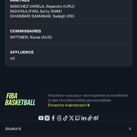
ARBITRES
SANCHEZ VARELA
,
Alejandro
(
URU
)
NGHIXULIFWA
,
Sarty
(
NAM
)
GHANBARI DAMANAB
,
Sadegh
(
IRI
)
COMMISSAIRES
WITTWER, Naree
(AUS)
AFFLUENCE
40
Inscrivez-vous pour une expérience améliorée
et des fonctionnalités personnalisée
S'inscrire maintenant
Joueurs