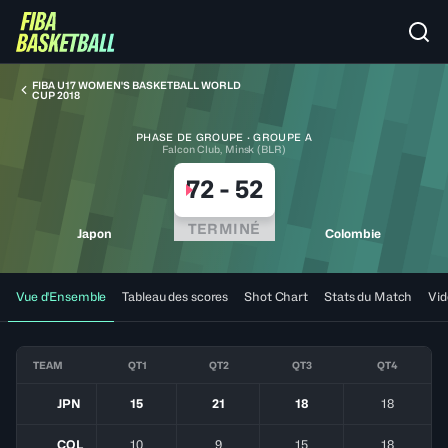
FIBA U17 WOMEN'S BASKETBALL WORLD
CUP 2018
PHASE DE GROUPE · GROUPE A
Falcon Club, Minsk (BLR)
72
-
52
TERMINÉ
Japon
Colombie
Vue d'Ensemble
Tableau des scores
Shot Chart
Stats du Match
Vid
TEAM
QT1
QT2
QT3
QT4
JPN
15
21
18
18
COL
10
9
15
18