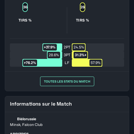
36
26
TIRS %
TIRS %
37.9%
2PT
24.5%
28.6%
3PT
31.3%
76.2%
LF
57.9%
TOUTES LES STATS DU MATCH
Informations sur le Match
Biélorussie
Minsk, Falcon Club