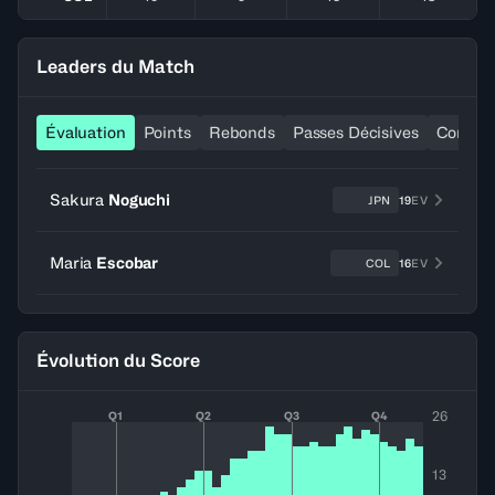
Leaders du Match
Évaluation
Points
Rebonds
Passes Décisives
Contre
Sakura
Noguchi
JPN
19
EV
Maria
Escobar
COL
16
EV
Évolution du Score
26
Q1
Q2
Q3
Q4
13