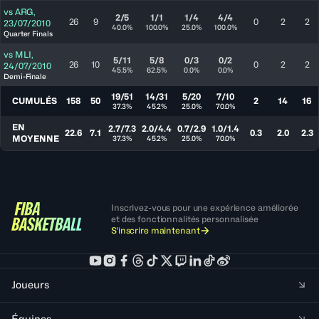
vs
ARG
,
2/5
1/1
1/4
4/4
26
9
0
2
2
23/07/2010
40.0%
100.0%
25.0%
100.0%
Quarter Finals
vs
MLI
,
5/11
5/8
0/3
0/2
26
10
0
2
2
24/07/2010
45.5%
62.5%
0.0%
0.0%
Demi-Finale
19/51
14/31
5/20
7/10
CUMULÉS
158
50
2
14
16
37.3%
45.2%
25.0%
70.0%
EN
2.7/7.3
2.0/4.4
0.7/2.9
1.0/1.4
22.6
7.1
0.3
2.0
2.3
MOYENNE
37.3%
45.2%
25.0%
70.0%
Inscrivez-vous pour une expérience améliorée
et des fonctionnalités personnalisée
S'inscrire maintenant
Joueurs
Équipes