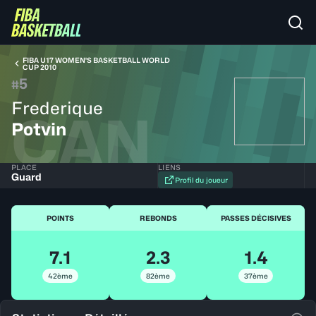
FIBA U17 WOMEN'S BASKETBALL WORLD
CUP 2010
5
#
Frederique
CAN
Potvin
PLACE
LIENS
Guard
Profil du joueur
POINTS
REBONDS
PASSES DÉCISIVES
7.1
2.3
1.4
42ème
82ème
37ème