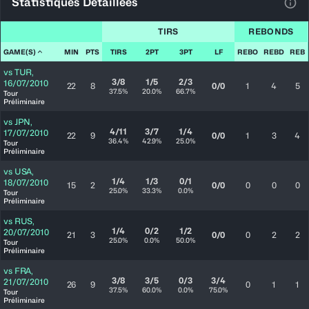
Statistiques Détaillées
Voir
TIRS
REBONDS
GAME(S)
MIN
PTS
TIRS
2PT
3PT
LF
REBO
REBD
REB
vs
TUR
,
3/8
1/5
2/3
16/07/2010
22
8
0/0
1
4
5
37.5%
20.0%
66.7%
Tour
Préliminaire
vs
JPN
,
4/11
3/7
1/4
17/07/2010
22
9
0/0
1
3
4
36.4%
42.9%
25.0%
Tour
Préliminaire
vs
USA
,
1/4
1/3
0/1
18/07/2010
15
2
0/0
0
0
0
25.0%
33.3%
0.0%
Tour
Préliminaire
vs
RUS
,
1/4
0/2
1/2
20/07/2010
21
3
0/0
0
2
2
25.0%
0.0%
50.0%
Tour
Préliminaire
vs
FRA
,
3/8
3/5
0/3
3/4
21/07/2010
26
9
0
1
1
37.5%
60.0%
0.0%
75.0%
Tour
Préliminaire