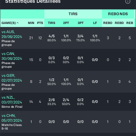
Statistiques Détaillées
Voir
TIRS
REBONDS
GAME(S)
MIN
PTS
TIRS
2PT
3PT
LF
REBO
REBD
REB
vs
AUS
,
4/5
1/1
3/4
1/1
29/06/2024
21
12
3
2
5
80.0%
100.0%
75.0%
100.0%
Phase de
groupe
vs
CAN
,
0/3
0/2
0/1
30/06/2024
15
0
0/0
0
2
2
0.0%
0.0%
0.0%
Phase de
groupe
vs
GER
,
1/2
1/1
0/1
02/07/2024
8
2
0/0
1
3
4
50.0%
100.0%
0.0%
Phase de
groupe
vs
NZL
,
2/6
2/4
0/2
14
4
0/0
1
2
3
03/07/2024
33.3%
50.0%
0.0%
8ème de Final
vs
CHN
,
05/07/2024
1
0
0/0
0/0
0/0
0/0
1
0
1
Matchs Class.
9-16