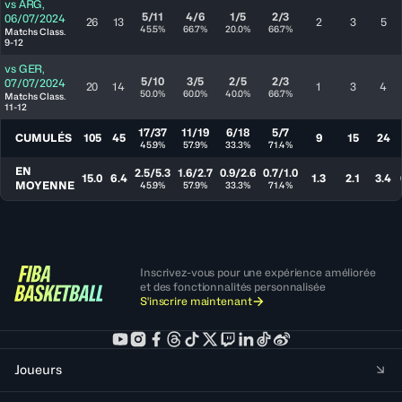
vs
ARG
,
5/11
4/6
1/5
2/3
06/07/2024
26
13
2
3
5
45.5%
66.7%
20.0%
66.7%
Matchs Class.
9-12
vs
GER
,
5/10
3/5
2/5
2/3
07/07/2024
20
14
1
3
4
50.0%
60.0%
40.0%
66.7%
Matchs Class.
11-12
17/37
11/19
6/18
5/7
CUMULÉS
105
45
9
15
24
45.9%
57.9%
33.3%
71.4%
EN
2.5/5.3
1.6/2.7
0.9/2.6
0.7/1.0
15.0
6.4
1.3
2.1
3.4
MOYENNE
45.9%
57.9%
33.3%
71.4%
Inscrivez-vous pour une expérience améliorée
et des fonctionnalités personnalisée
S'inscrire maintenant
Joueurs