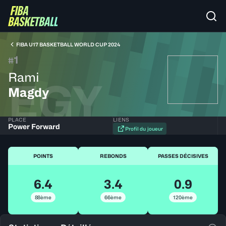
FIBA U17 BASKETBALL WORLD CUP 2024
1
#
Rami
EGY
Magdy
PLACE
LIENS
Power Forward
Profil du joueur
POINTS
REBONDS
PASSES DÉCISIVES
6.4
3.4
0.9
88ème
66ème
120ème