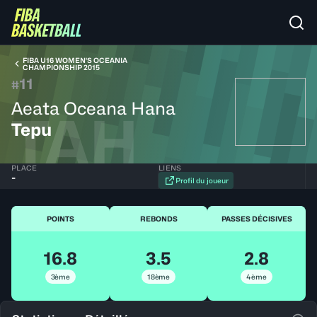
FIBA U16 WOMEN'S OCEANIA
CHAMPIONSHIP 2015
11
#
Aeata Oceana Hana
TAH
Tepu
PLACE
LIENS
-
Profil du joueur
POINTS
REBONDS
PASSES DÉCISIVES
16.8
3.5
2.8
3ème
18ème
4ème