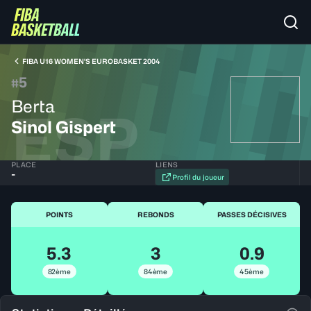
FIBA U16 WOMEN'S EUROBASKET 2004
5
#
Berta
ESP
Sinol Gispert
PLACE
LIENS
-
Profil du joueur
POINTS
REBONDS
PASSES DÉCISIVES
5.3
3
0.9
82ème
84ème
45ème