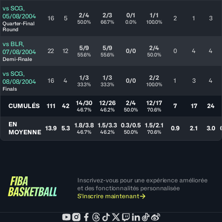
vs
SCG
,
2/4
2/3
0/1
1/1
05/08/2004
16
5
2
1
3
50.0%
66.7%
0.0%
100.0%
Quarter-Final
Round
vs
BLR
,
5/9
5/9
2/4
22
12
0/0
0
4
4
07/08/2004
55.6%
55.6%
50.0%
Demi-Finale
vs
SCG
,
1/3
1/3
2/2
16
4
0/0
1
3
4
08/08/2004
33.3%
33.3%
100.0%
Finals
14/30
12/26
2/4
12/17
CUMULÉS
111
42
7
17
24
46.7%
46.2%
50.0%
70.6%
EN
1.8/3.8
1.5/3.3
0.3/0.5
1.5/2.1
13.9
5.3
0.9
2.1
3.0
MOYENNE
46.7%
46.2%
50.0%
70.6%
Inscrivez-vous pour une expérience améliorée
et des fonctionnalités personnalisée
S'inscrire maintenant