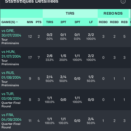
Statistiques Détaillées
Voir
TIRS
REBONDS
GAME(S)
MIN
PTS
TIRS
2PT
3PT
LF
REBO
REBD
REB
vs
GRE
,
0/2
0/1
0/1
2/2
30/07/2004
12
2
3
2
5
0.0%
0.0%
0.0%
100.0%
Tour
Préliminaire
vs
HUN
,
2/6
1/5
1/1
2/2
31/07/2004
17
7
0
3
3
33.3%
20.0%
100.0%
100.0%
Tour
Préliminaire
vs
RUS
,
2/4
2/4
1/2
01/08/2004
9
5
0/0
0
1
1
50.0%
50.0%
50.0%
Tour
Préliminaire
vs
TUR
,
1/1
1/1
03/08/2004
8
3
0/0
0/0
0
1
1
100.0%
100.0%
Quarter-Final
Round
vs
FRA
,
1/1
1/1
2/4
04/08/2004
11
4
0/0
1
2
3
100.0%
100.0%
50.0%
Quarter-Final
Round