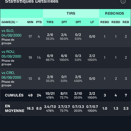
Statistiques Détaillées
Voir
TIRS
REBONDS
GAME(S)
MIN
PTS
TIRS
2PT
3PT
LF
REBO
REBD
REB
vs
SLO
,
2/6
2/4
0/2
04/08/2000
17
4
0/0
1
1
2
33.3%
50.0%
0.0%
Phase de
groupe
vs
ROU
,
6/9
6/6
0/3
2/2
05/08/2000
19
14
1
1
2
66.7%
100.0%
0.0%
100.0%
Phase de
groupe
vs
CRO
,
2/6
0/1
2/5
06/08/2000
13
6
0/0
1
2
3
33.3%
0.0%
40.0%
Phase de
groupe
10/21
8/11
2/10
2/2
CUMULÉS
49
24
3
4
7
47.6%
72.7%
20.0%
100.0%
EN
3.4/7.0
2.7/3.7
0.7/3.3
0.7/0.7
16.3
8.0
1.0
1.3
2.3
MOYENNE
47.6%
72.7%
20.0%
100.0%