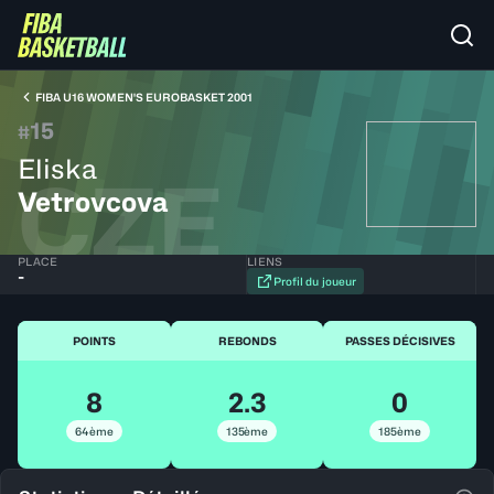
FIBA U16 WOMEN'S EUROBASKET 2001
15
#
Eliska
CZE
Vetrovcova
PLACE
LIENS
-
Profil du joueur
POINTS
REBONDS
PASSES DÉCISIVES
8
2.3
0
64ème
135ème
185ème