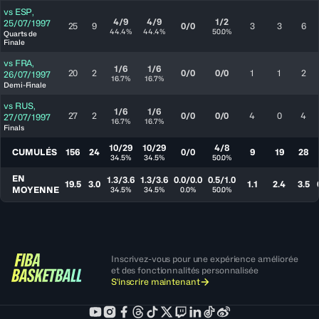
vs
ESP
,
4/9
4/9
1/2
25/07/1997
25
9
0/0
3
3
6
44.4%
44.4%
50.0%
Quarts de
Finale
vs
FRA
,
1/6
1/6
20
2
0/0
0/0
1
1
2
26/07/1997
16.7%
16.7%
Demi-Finale
vs
RUS
,
1/6
1/6
27
2
0/0
0/0
4
0
4
27/07/1997
16.7%
16.7%
Finals
10/29
10/29
4/8
CUMULÉS
156
24
0/0
9
19
28
34.5%
34.5%
50.0%
EN
1.3/3.6
1.3/3.6
0.0/0.0
0.5/1.0
19.5
3.0
1.1
2.4
3.5
MOYENNE
34.5%
34.5%
0.0%
50.0%
Inscrivez-vous pour une expérience améliorée
et des fonctionnalités personnalisée
S'inscrire maintenant