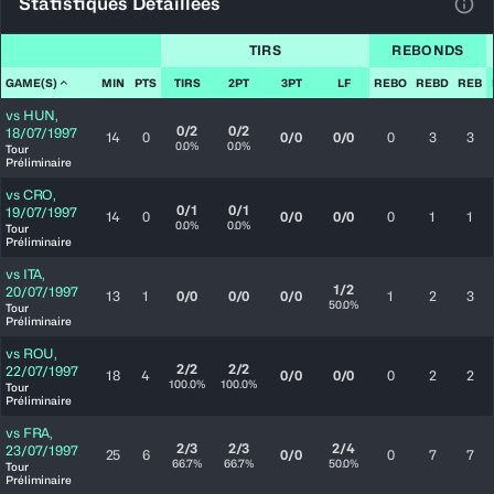
Statistiques Détaillées
Voir
TIRS
REBONDS
GAME(S)
MIN
PTS
TIRS
2PT
3PT
LF
REBO
REBD
REB
vs
HUN
,
0/2
0/2
18/07/1997
14
0
0/0
0/0
0
3
3
0.0%
0.0%
Tour
Préliminaire
vs
CRO
,
0/1
0/1
19/07/1997
14
0
0/0
0/0
0
1
1
0.0%
0.0%
Tour
Préliminaire
vs
ITA
,
1/2
20/07/1997
13
1
0/0
0/0
0/0
1
2
3
50.0%
Tour
Préliminaire
vs
ROU
,
2/2
2/2
22/07/1997
18
4
0/0
0/0
0
2
2
100.0%
100.0%
Tour
Préliminaire
vs
FRA
,
2/3
2/3
2/4
23/07/1997
25
6
0/0
0
7
7
66.7%
66.7%
50.0%
Tour
Préliminaire