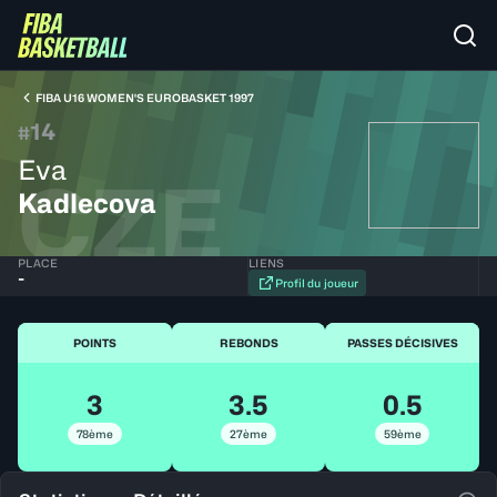
FIBA U16 WOMEN'S EUROBASKET 1997
14
#
Eva
CZE
Kadlecova
PLACE
LIENS
-
Profil du joueur
POINTS
REBONDS
PASSES DÉCISIVES
3
3.5
0.5
78ème
27ème
59ème