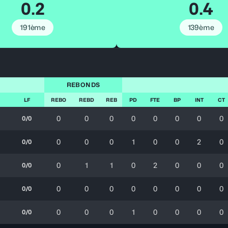
0.2
0.4
191ème
139ème
REBONDS
LF
REBO
REBD
REB
PD
FTE
BP
INT
CT
0
0
0
0
0
0
0
0
0/0
0
0
0
1
0
0
2
0
0/0
0
1
1
0
2
0
0
0
0/0
0
0
0
0
0
0
0
0
0/0
0
0
0
1
0
0
0
0
0/0