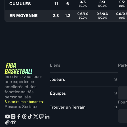
3/5
3/3
0/2
CUMULÉS
11
6
60.0%
100.0%
0.0%
0.6/1.0
0.6/0.6
0.0/0.
EN MOYENNE
2.3
1.2
60.0%
100.0%
0.0%
Liens
Part
Inscrivez-vous pour
Joueurs
une expérience
améliorée et des
fonctionnalités
Équipes
personnalisée
S'inscrire maintenant
Four
Réseaux Sociaux
Trouver un Terrain