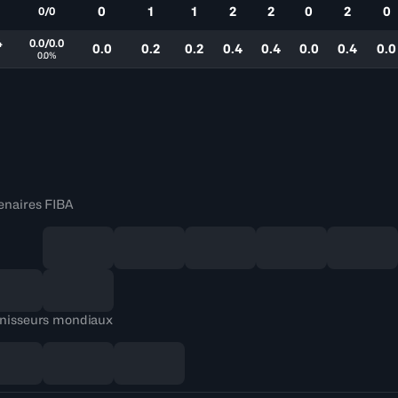
0
1
1
2
2
0
2
0
0/0
4
0.0/0.0
0.0
0.2
0.2
0.4
0.4
0.0
0.4
0.0
0.0%
enaires FIBA
nisseurs mondiaux