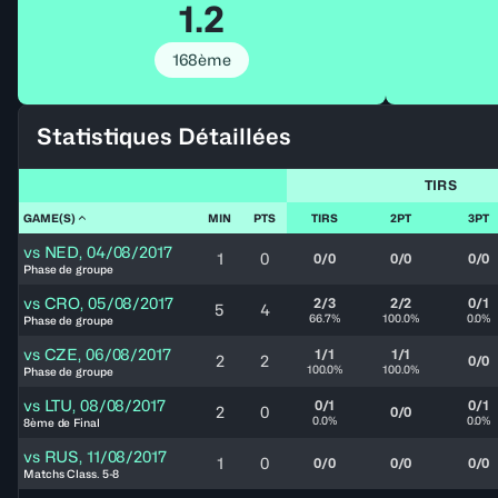
1.2
168ème
Statistiques Détaillées
TIRS
GAME(S)
MIN
PTS
TIRS
2PT
3PT
vs
NED
,
04/08/2017
1
0
0/0
0/0
0/0
Phase de groupe
vs
CRO
,
05/08/2017
2/3
2/2
0/1
5
4
66.7%
100.0%
0.0%
Phase de groupe
vs
CZE
,
06/08/2017
1/1
1/1
2
2
0/0
100.0%
100.0%
Phase de groupe
vs
LTU
,
08/08/2017
0/1
0/1
2
0
0/0
0.0%
0.0%
8ème de Final
vs
RUS
,
11/08/2017
1
0
0/0
0/0
0/0
Matchs Class. 5-8