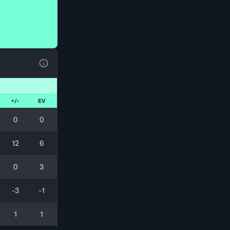
Voir la Légende du Tableau
+/-
EV
0
0
12
6
0
3
-3
-1
1
1