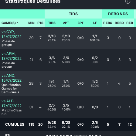
Statistiques Détaillées
Voir
TIRS
REBONDS
GAME(S)
MIN
PTS
TIRS
2PT
3PT
LF
REBO
REBD
REB
vs
CYP
,
3/13
3/13
1/1
12/07/2022
39
7
0/0
3
0
3
23.1%
23.1%
100.0%
Phase de
groupe
vs
ARM
,
3/6
3/6
0/2
13/07/2022
21
6
0/0
0
3
3
50.0%
50.0%
0.0%
Phase de
groupe
vs
AND
,
15/07/2022
1/4
1/4
1/2
28
3
0/0
1
4
5
Qualification
25.0%
25.0%
50.0%
Games for
Semi-Finals
vs
ALB
,
2/5
2/5
17/07/2022
31
4
0/0
0/0
1
0
1
40.0%
40.0%
Matchs Class.
5-6
9/28
9/28
2/5
CUMULÉS
119
20
0/0
5
7
12
32.1%
32.1%
40.0%
EN