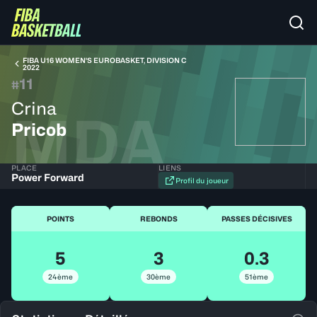
FIBA U16 WOMEN'S EUROBASKET, DIVISION C
2022
11
#
Crina
MDA
Pricob
PLACE
LIENS
Power Forward
Profil du joueur
POINTS
REBONDS
PASSES DÉCISIVES
5
3
0.3
24ème
30ème
51ème