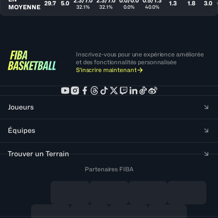
2.3/7.0
2.3/7.0
0.0/0.0
0.5/1.3
29.7
5.0
1.3
1.8
3.0
MOYENNE
32.1%
32.1%
0.0%
40.0%
Inscrivez-vous pour une expérience améliorée
et des fonctionnalités personnalisée
S'inscrire maintenant
Joueurs
Équipes
Trouver un Terrain
Partenaires FIBA