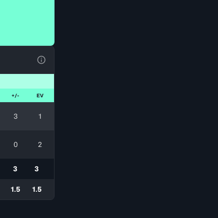
Voir la Légende du Tableau
+/-
EV
3
1
0
2
3
3
1.5
1.5