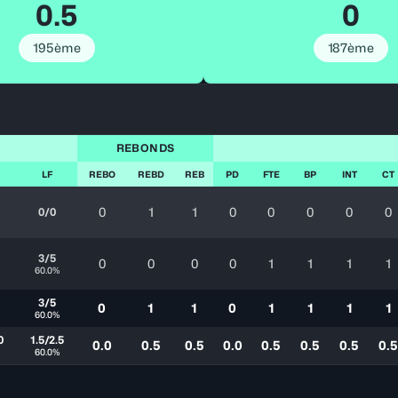
0.5
0
195ème
187ème
REBONDS
LF
REBO
REBD
REB
PD
FTE
BP
INT
CT
0
1
1
0
0
0
0
0
0/0
3/5
0
0
0
0
1
1
1
1
60.0%
3/5
0
1
1
0
1
1
1
1
60.0%
0
1.5/2.5
0.0
0.5
0.5
0.0
0.5
0.5
0.5
0.5
60.0%