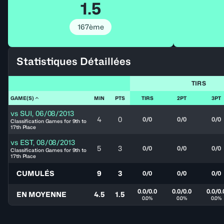
1.5
167ème
Statistiques Détaillées
TIRS
GAME(S)
MIN
PTS
TIRS
2PT
3PT
vs
SUI
,
06/08/2013
4
0
0/0
0/0
0/0
Classification Games for 9th to
17th Place
vs
EST
,
08/08/2013
5
3
0/0
0/0
0/0
Classification Games for 9th to
17th Place
CUMULÉS
9
3
0/0
0/0
0/0
0.0/0.0
0.0/0.0
0.0/0.
EN MOYENNE
4.5
1.5
0.0%
0.0%
0.0%