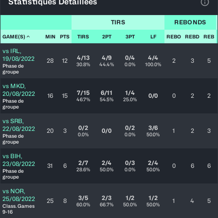
Statistiques Détaillées
Voir
TIRS
REBONDS
GAME(S)
MIN
PTS
TIRS
2PT
3PT
LF
REBO
REBD
REB
vs
IRL
,
4/13
4/9
0/4
4/4
19/08/2022
28
12
2
3
5
30.8%
44.4%
0.0%
100.0%
Phase de
groupe
vs
MKD
,
7/15
6/11
1/4
20/08/2022
16
15
0/0
0
2
2
46.7%
54.5%
25.0%
Phase de
groupe
vs
SRB
,
0/2
0/2
3/6
22/08/2022
20
3
0/0
1
2
3
0.0%
0.0%
50.0%
Phase de
groupe
vs
BIH
,
2/7
2/4
0/3
2/4
23/08/2022
31
6
0
6
6
28.6%
50.0%
0.0%
50.0%
Phase de
groupe
vs
NOR
,
3/5
2/3
1/2
1/2
25/08/2022
25
8
1
4
5
60.0%
66.7%
50.0%
50.0%
Class. Games
9-16