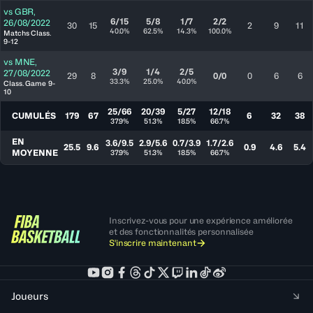
vs
GBR
,
6/15
5/8
1/7
2/2
26/08/2022
30
15
2
9
11
40.0%
62.5%
14.3%
100.0%
Matchs Class.
9-12
vs
MNE
,
3/9
1/4
2/5
27/08/2022
29
8
0/0
0
6
6
33.3%
25.0%
40.0%
Class. Game 9-
10
25/66
20/39
5/27
12/18
CUMULÉS
179
67
6
32
38
37.9%
51.3%
18.5%
66.7%
EN
3.6/9.5
2.9/5.6
0.7/3.9
1.7/2.6
25.5
9.6
0.9
4.6
5.4
MOYENNE
37.9%
51.3%
18.5%
66.7%
Inscrivez-vous pour une expérience améliorée
et des fonctionnalités personnalisée
S'inscrire maintenant
Joueurs