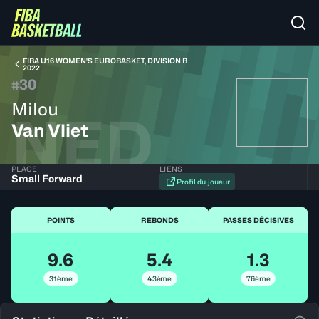
FIBA U16 WOMEN'S EUROBASKET, DIVISION B
2022
30
#
Milou
NED
Van Vliet
PLACE
LIENS
Small Forward
Profil du joueur
POINTS
REBONDS
PASSES DÉCISIVES
9.6
5.4
1.3
31ème
43ème
76ème