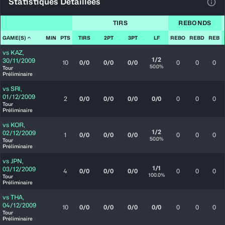
Statistiques Détaillées
Voir
TIRS
REBONDS
GAME(S)
MIN
PTS
TIRS
2PT
3PT
LF
REBO
REBD
REB
vs
KAZ
,
1/2
30/11/2009
10
0/0
0/0
0/0
0
0
0
50.0%
Tour
Préliminaire
vs
SRI
,
01/12/2009
2
0/0
0/0
0/0
0/0
0
0
0
Tour
Préliminaire
vs
KOR
,
1/2
02/12/2009
1
0/0
0/0
0/0
0
0
0
50.0%
Tour
Préliminaire
vs
JPN
,
1/1
03/12/2009
4
0/0
0/0
0/0
0
0
0
100.0%
Tour
Préliminaire
vs
THA
,
04/12/2009
10
0/0
0/0
0/0
0/0
0
0
0
Tour
Préliminaire