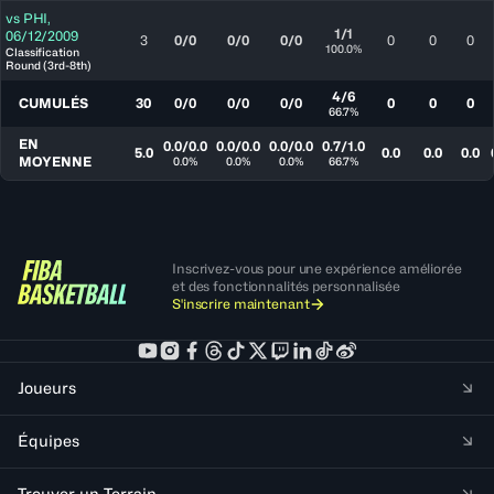
vs
PHI
,
1/1
06/12/2009
3
0/0
0/0
0/0
0
0
0
100.0%
Classification
Round (3rd-8th)
4/6
CUMULÉS
30
0/0
0/0
0/0
0
0
0
66.7%
EN
0.0/0.0
0.0/0.0
0.0/0.0
0.7/1.0
5.0
0.0
0.0
0.0
MOYENNE
0.0%
0.0%
0.0%
66.7%
Inscrivez-vous pour une expérience améliorée
et des fonctionnalités personnalisée
S'inscrire maintenant
Joueurs
Équipes
Trouver un Terrain