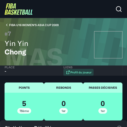
FIBA U16 WOMEN'S ASIA CUP 2009
7
#
Yin Yin
MAS
Chong
PLACE
LIENS
-
Profil du joueur
POINTS
REBONDS
PASSES DÉCISIVES
5
0
0
78ème
1er
1er