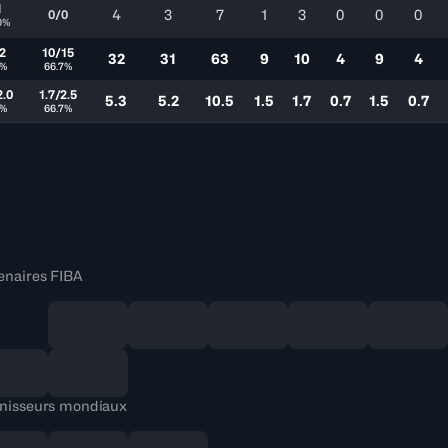
1
4
3
7
1
3
0
0
0
0/0
0%
2
10/15
32
31
63
9
10
4
9
4
7%
66.7%
2.0
1.7/2.5
5.3
5.2
10.5
1.5
1.7
0.7
1.5
0.7
7%
66.7%
enaires FIBA
nisseurs mondiaux