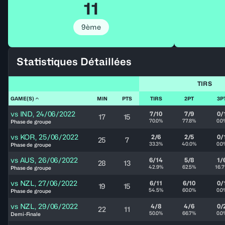
11
9ème
Statistiques Détaillées
TIRS
GAME(S)
MIN
PTS
TIRS
2PT
3P
vs
IND
,
24/06/2022
7/10
7/9
0/
17
15
70.0%
77.8%
0.0
Phase de groupe
vs
KOR
,
25/06/2022
2/6
2/5
0/
25
7
33.3%
40.0%
0.0
Phase de groupe
vs
AUS
,
26/06/2022
6/14
5/8
1/
28
13
42.9%
62.5%
16.
Phase de groupe
vs
NZL
,
27/06/2022
6/11
6/10
0/
19
15
54.5%
60.0%
0.0
Phase de groupe
vs
NZL
,
29/06/2022
4/8
4/6
0/
22
11
50.0%
66.7%
0.0
Demi-Finale