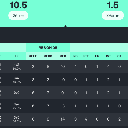
10.5
1.5
2ème
29ème
REBONDS
T
LF
REBO
REBD
REB
PD
FTE
BP
INT
CT
1
1/2
2
8
10
4
0
1
4
0
%
50.0%
1
3/4
8
2
10
0
1
1
2
1
%
75.0%
6
6
3
9
0
1
1
2
1
0/0
7%
1
3/4
6
7
13
1
1
1
1
0
%
75.0%
2
3/5
6
8
14
3
4
0
0
2
%
60.0%