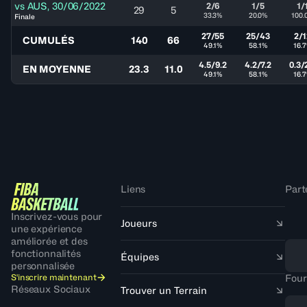
vs
AUS
,
30/06/2022
2/6
1/5
1/
29
5
33.3%
20.0%
100.
Finale
27/55
25/43
2/1
CUMULÉS
140
66
49.1%
58.1%
16.
4.5/9.2
4.2/7.2
0.3/
EN MOYENNE
23.3
11.0
49.1%
58.1%
16.
Liens
Part
Inscrivez-vous pour
Joueurs
une expérience
améliorée et des
fonctionnalités
Équipes
personnalisée
S'inscrire maintenant
Four
Réseaux Sociaux
Trouver un Terrain