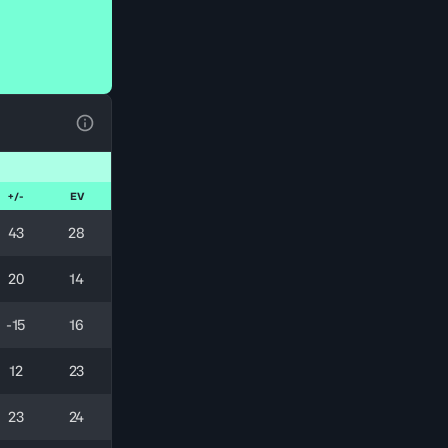
Voir la Légende du Tableau
+/-
EV
43
28
20
14
-15
16
12
23
23
24