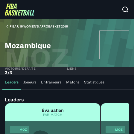
FIBA U16 WOMEN'S AFROBASKET 2019
Mozambique
MOZ
VICTOIRE/DÉFAITE
LIENS
3
/
3
-
Leaders
Joueurs
Entraîneurs
Matchs
Statistiques
Leaders
Évaluation
PAR MATCH
MOZ
MOZ