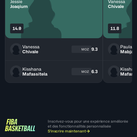
Jessie
Vanessa
Joaqium
Chivale
14.0
11.8
Vanessa
Paula
9.3
MOZ
Chivale
Mabjaia
Kisshana
Kisshan
6.3
MOZ
Mafassitela
Mafassi
Inscrivez-vous pour une expérience améliorée
et des fonctionnalités personnalisée
S'inscrire maintenant