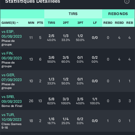
Statistiques Détaillées
Voir
TIRS
REBONDS
GAME(S)
MIN
PTS
TIRS
2PT
3PT
LF
REBO
REBD
REB
vs
ESP
,
2/5
1/3
1/2
05/08/2023
11
5
0/0
0
4
4
40.0%
33.3%
50.0%
Phase de
groupe
vs
FIN
,
3/6
3/5
0/1
0/2
06/08/2023
13
6
0
4
4
50.0%
60.0%
0.0%
0.0%
Phase de
groupe
vs
GER
,
1/3
1/2
0/1
07/08/2023
10
2
0/0
0
1
1
33.3%
50.0%
0.0%
Phase de
groupe
vs
SRB
,
5/8
3/3
2/5
1/1
26
13
0
3
3
09/08/2023
62.5%
100.0%
40.0%
100.0%
8ème de Final
vs
TUR
,
1/6
1/4
0/2
10/08/2023
18
2
0/0
1
0
1
16.7%
25.0%
0.0%
Class. Games
9-16