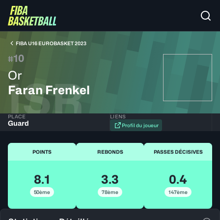
FIBA U16 EUROBASKET 2023
10
#
Or
ISR
Faran Frenkel
PLACE
LIENS
Guard
Profil du joueur
POINTS
REBONDS
PASSES DÉCISIVES
8.1
3.3
0.4
50ème
78ème
147ème