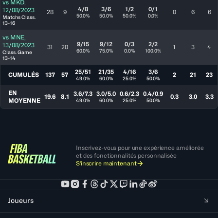
vs
MKD
,
4/8
3/6
1/2
0/1
12/08/2023
28
9
0
6
6
50.0%
50.0%
50.0%
0.0%
Matchs Class.
13-16
vs
MNE
,
9/15
9/12
0/3
2/2
13/08/2023
31
20
1
3
4
60.0%
75.0%
0.0%
100.0%
Class. Game
13-14
25/51
21/35
4/16
3/6
CUMULÉS
137
57
2
21
23
49.0%
60.0%
25.0%
50.0%
EN
3.6/7.3
3.0/5.0
0.6/2.3
0.4/0.9
19.6
8.1
0.3
3.0
3.3
MOYENNE
49.0%
60.0%
25.0%
50.0%
Inscrivez-vous pour une expérience améliorée
et des fonctionnalités personnalisée
S'inscrire maintenant
Joueurs