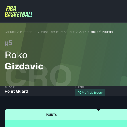
Accueil
Historique
FIBA U16 EuroBasket
2017
Roko Gizdavic
5
#
Roko
CRO
Gizdavic
PLACE
LIENS
Point Guard
Profil du joueur
POINTS