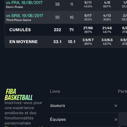
vs
FRA
,
18/08/2017
5/11
4/6
1/
38
11
45.5%
66.7%
20.
Demi-Finale
vs
SRB
,
19/08/2017
6/17
4/13
2/
35
16
35.3%
30.8%
50.
Third-Place Game
27/68
21/46
6/
CUMULÉS
232
71
39.7%
45.7%
27.
3.9/9.7
3.0/6.6
0.9/
EN MOYENNE
33.1
10.1
39.7%
45.7%
27.
Liens
Part
Inscrivez-vous pour
Joueurs
une expérience
améliorée et des
fonctionnalités
Équipes
personnalisée