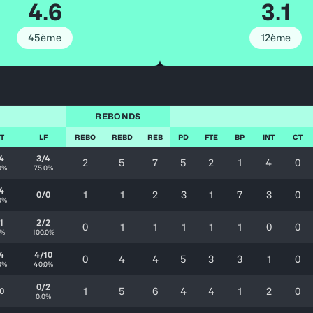
4.6
3.1
45ème
12ème
REBONDS
T
LF
REBO
REBD
REB
PD
FTE
BP
INT
CT
4
3/4
2
5
7
5
2
1
4
0
0%
75.0%
4
1
1
2
3
1
7
3
0
0/0
0%
1
2/2
0
1
1
1
1
1
0
0
0%
100.0%
4
4/10
0
4
4
5
3
3
1
0
0%
40.0%
0/2
1
5
6
4
4
1
2
0
0
0.0%