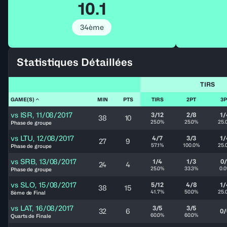
10.1
34ème
Statistiques Détaillées
TIRS
GAME(S)
MIN
PTS
TIRS
2PT
3P
vs
ISR
,
11/08/2017
3/12
2/8
1/
38
10
25.0%
25.0%
25.
Phase de groupe
vs
LTU
,
12/08/2017
4/7
3/3
1/
27
9
57.1%
100.0%
25.
Phase de groupe
vs
SRB
,
13/08/2017
1/4
1/3
0/
24
4
25.0%
33.3%
0.
Phase de groupe
vs
SLO
,
15/08/2017
5/12
4/8
1/
38
15
41.7%
50.0%
25.
8ème de Final
vs
LAT
,
16/08/2017
3/5
3/5
32
6
0/
60.0%
60.0%
Quarts de Finale