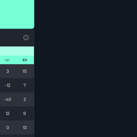
Voir la Légende du Tableau
+/-
EV
3
15
-12
7
-40
2
12
9
0
13