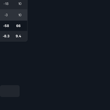
-18
10
-3
10
-58
66
-8.3
9.4