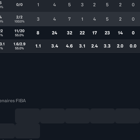
5
1
4
5
3
2
5
2
0
0/0
0%
4
2/2
3
4
7
1
4
5
2
0
0%
100.0%
22
11/20
8
24
32
22
17
23
14
0
3%
55.0%
3.1
1.6/2.9
1.1
3.4
4.6
3.1
2.4
3.3
2.0
0.0
3%
55.0%
enaires FIBA