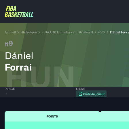
Accueil
Historique
FIBA U16 EuroBasket, Division B
2007
Dániel Forra
9
#
Dániel
HUN
Forrai
PLACE
LIENS
-
Profil du joueur
POINTS