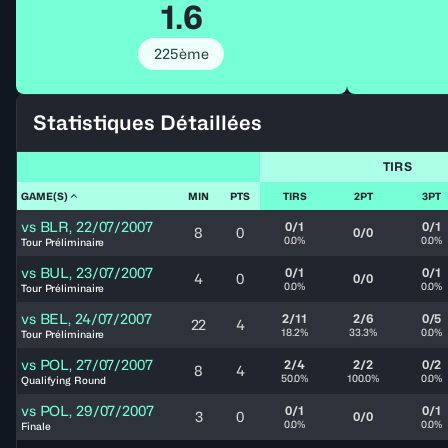
1.6
225ème
Statistiques Détaillées
TIRS
GAME(S)
MIN
PTS
TIRS
2PT
3PT
vs
BLR
,
22/07/2007
0/1
0/1
8
0
0/0
0.0%
0.0%
Tour Préliminaire
vs
BUL
,
23/07/2007
0/1
0/1
4
0
0/0
0.0%
0.0%
Tour Préliminaire
vs
BEL
,
24/07/2007
2/11
2/6
0/5
22
4
18.2%
33.3%
0.0%
Tour Préliminaire
vs
POL
,
27/07/2007
2/4
2/2
0/2
8
4
50.0%
100.0%
0.0%
Qualifying Round
vs
POL
,
29/07/2007
0/1
0/1
3
0
0/0
0.0%
0.0%
Finale