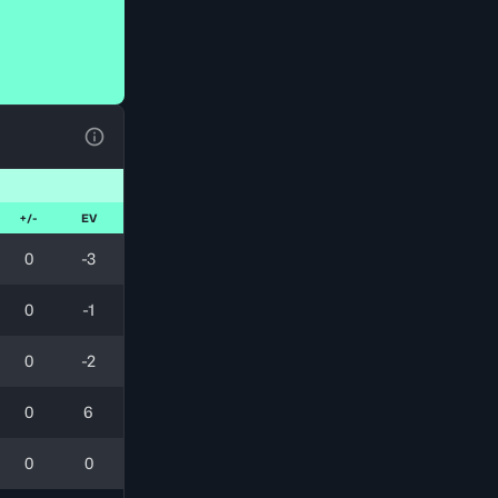
Voir la Légende du Tableau
+/-
EV
0
-3
0
-1
0
-2
0
6
0
0