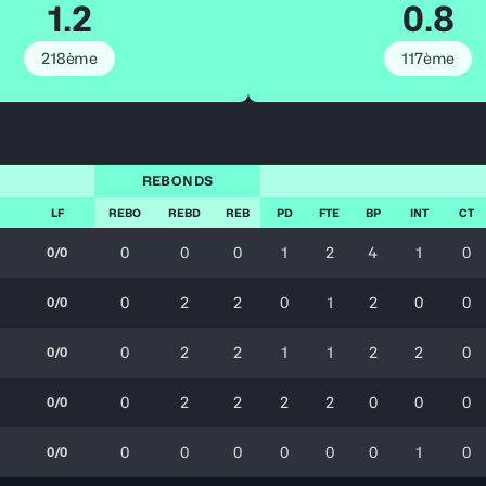
1.2
0.8
218ème
117ème
REBONDS
LF
REBO
REBD
REB
PD
FTE
BP
INT
CT
0
0
0
1
2
4
1
0
0/0
0
2
2
0
1
2
0
0
0/0
0
2
2
1
1
2
2
0
0/0
0
2
2
2
2
0
0
0
0/0
0
0
0
0
0
0
1
0
0/0