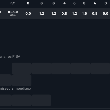
0
6
6
4
6
8
4
0
0/0
0
0.0/0.0
0.0
1.2
1.2
0.8
1.2
1.6
0.8
0.0
0.0%
enaires FIBA
nisseurs mondiaux