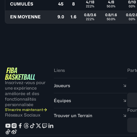
4/18
4/8
0/10
CUMULÉS
45
8
22.2%
50.0%
0.0%
0.8/3.6
0.8/1.6
0.0/2.
EN MOYENNE
9.0
1.6
22.2%
50.0%
0.0%
Liens
Part
Inscrivez-vous pour
Joueurs
une expérience
améliorée et des
fonctionnalités
Équipes
personnalisée
S'inscrire maintenant
Four
Réseaux Sociaux
Trouver un Terrain