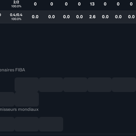
2/2
0
0
0
0
13
0
0
0
100.0%
0
0.4/0.4
0.0
0.0
0.0
0.0
2.6
0.0
0.0
0.0
100.0%
enaires FIBA
nisseurs mondiaux