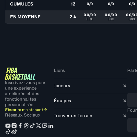
CUMULÉS
12
0/0
0/0
0/0
0.0/0.0
0.0/0.0
0.0/0.
EN MOYENNE
2.4
0.0%
0.0%
0.0%
Liens
Part
Inscrivez-vous pour
Joueurs
une expérience
améliorée et des
fonctionnalités
Équipes
personnalisée
S'inscrire maintenant
Four
Réseaux Sociaux
Trouver un Terrain