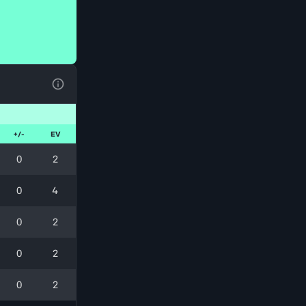
Voir la Légende du Tableau
+/-
EV
0
2
0
4
0
2
0
2
0
2