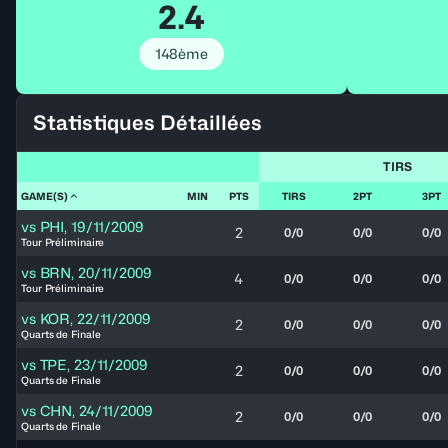
2.4
148ème
Statistiques Détaillées
TIRS
GAME(S)
MIN
PTS
TIRS
2PT
3PT
vs
PHI
,
19/11/2009
2
0/0
0/0
0/0
Tour Préliminaire
vs
BRN
,
20/11/2009
4
0/0
0/0
0/0
Tour Préliminaire
vs
KOR
,
22/11/2009
2
0/0
0/0
0/0
Quarts de Finale
vs
TPE
,
23/11/2009
2
0/0
0/0
0/0
Quarts de Finale
vs
CHN
,
24/11/2009
2
0/0
0/0
0/0
Quarts de Finale