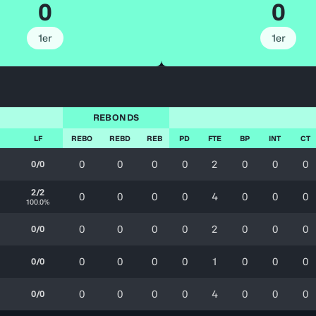
0
0
1er
1er
REBONDS
LF
REBO
REBD
REB
PD
FTE
BP
INT
CT
0
0
0
0
2
0
0
0
0/0
2/2
0
0
0
0
4
0
0
0
100.0%
0
0
0
0
2
0
0
0
0/0
0
0
0
0
1
0
0
0
0/0
0
0
0
0
4
0
0
0
0/0