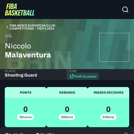
FIBA MEN’S EUROPEAN CLUB
COMPETITIONS – TIER 2 2024
4
#
Niccolo
BRIN
Malaventura
PLACE
LIENS
Shooting Guard
Profil du joueur
POINTS
REBONDS
PASSES DÉCISIVES
0
0
0
584ème
580ème
539ème